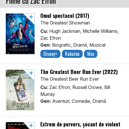
Filme cu Zac Efron
Omul spectacol (2017)
The Greatest Showman
Cu:
Hugh Jackman, Michelle Williams,
Zac Efron
Gen:
Biografic, Dramă, Muzical
Disney+
Rakuten
Max
The Greatest Beer Run Ever (2022)
The Greatest Beer Run Ever
Cu:
Zac Efron, Russell Crowe, Bill
Murray
Gen:
Aventuri, Comedie, Dramă
Extrem de pervers, șocant de violent