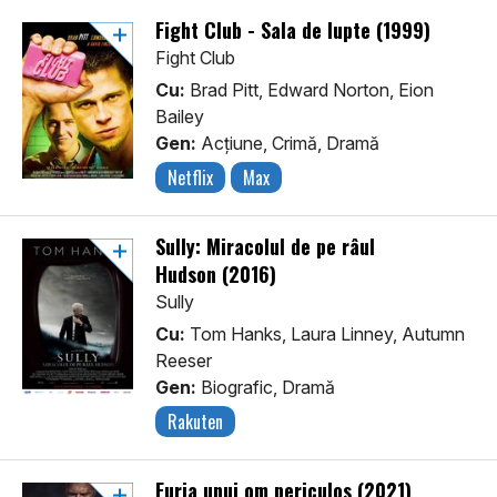
Fight Club - Sala de lupte (1999)
Fight Club
Cu:
Brad Pitt, Edward Norton, Eion
Bailey
Gen:
Acţiune, Crimă, Dramă
Netflix
Max
Sully: Miracolul de pe râul
Hudson (2016)
Sully
Cu:
Tom Hanks, Laura Linney, Autumn
Reeser
Gen:
Biografic, Dramă
Rakuten
Furia unui om periculos (2021)