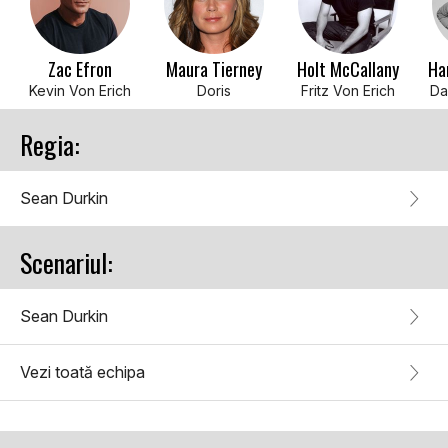
Zac Efron
Maura Tierney
Holt McCallany
Har
Kevin Von Erich
Doris
Fritz Von Erich
Da
Regia:
Sean Durkin
Scenariul:
Sean Durkin
Vezi toată echipa