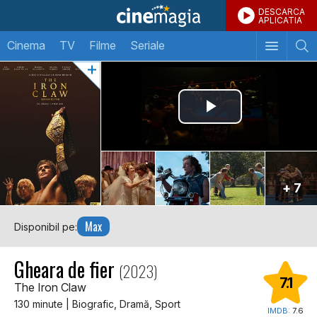
DESCARCA
APLICATIA
Cinema
TV
Filme
Seriale
+ 7
Max
Disponibil pe:
Gheara de fier
(2023)
7.1
The Iron Claw
130 minute | Biografic, Dramă, Sport
IMDB:
7.6