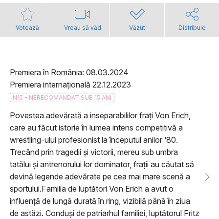
Votează
Vreau să văd
Văzut
Distribuie
Premiera în România: 08.03.2024
Premiera internațională 22.12.2023
N15 - NERECOMANDAT SUB 15 ANI
Povestea adevărată a inseparabililor frați Von Erich,
care au făcut istorie în lumea intens competitivă a
wrestling-ului profesionist la începutul anilor ‘80.
Trecând prin tragedii și victorii, mereu sub umbra
tatălui și antrenorului lor dominator, frații au căutat să
devină legende adevărate pe cea mai mare scenă a
sportului.Familia de luptători Von Erich a avut o
influență de lungă durată în ring, vizibilă până în ziua
de astăzi. Conduși de patriarhul familiei, luptătorul Fritz