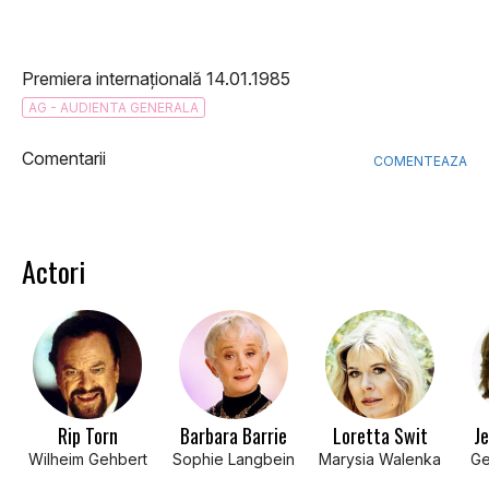
Premiera internațională 14.01.1985
AG - AUDIENTA GENERALA
Comentarii
COMENTEAZA
Actori
Rip Torn
Barbara Barrie
Loretta Swit
Je
Wilheim Gehbert
Sophie Langbein
Marysia Walenka
Ge