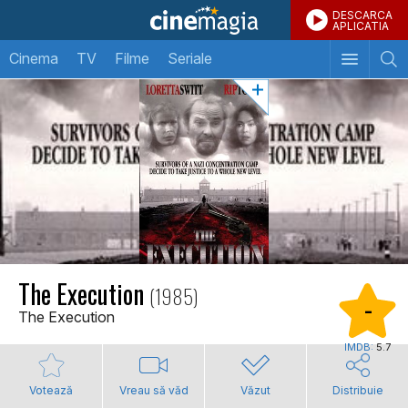
DESCARCA
APLICATIA
Cinema
TV
Filme
Seriale
The Execution
(1985)
-
The Execution
IMDB:
5.7
Votează
Vreau să văd
Văzut
Distribuie