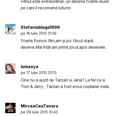
Filmul este extraordinar, un desene foarte reusit
pe care il recomand tuturor.
Stefaniablaga1999
pe 18 Iulie 2010 21:39
Foarte frumos film,am şi joc făcut după
desene.Mai întâi am primit jocul,apoi desenele.
lumaxya
pe 17 Iulie 2010 03:13
Cine nu a auzit de Tarzan si Jane? La fel ca si
Tom & Jerry , Tarzan a fost eroul copilariei mele.
MirceaCeaTanara
pe 09 Iulie 2010 10:43