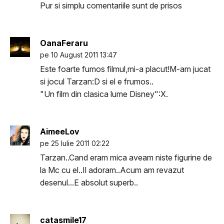
Pur si simplu comentariile sunt de prisos
OanaFeraru
pe 10 August 2011 13:47
Este foarte fumos filmul,mi-a placut!M-am jucat
si jocul Tarzan:D si el e frumos..
"Un film din clasica lume Disney":X.
AimeeLov
pe 25 Iulie 2011 02:22
Tarzan..Cand eram mica aveam niste figurine de
la Mc cu el..Il adoram..Acum am revazut
desenul...E absolut superb..
catasmile17