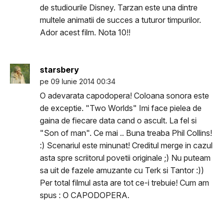
de studiourile Disney. Tarzan este una dintre
multele animatii de succes a tuturor timpurilor.
Ador acest film. Nota 10!!
starsbery
pe 09 Iunie 2014 00:34
O adevarata capodopera! Coloana sonora este
de exceptie. "Two Worlds" Imi face pielea de
gaina de fiecare data cand o ascult. La fel si
"Son of man". Ce mai .. Buna treaba Phil Collins!
:) Scenariul este minunat! Creditul merge in cazul
asta spre scriitorul povetii originale ;) Nu puteam
sa uit de fazele amuzante cu Terk si Tantor :))
Per total filmul asta are tot ce-i trebuie! Cum am
spus : O CAPODOPERA.