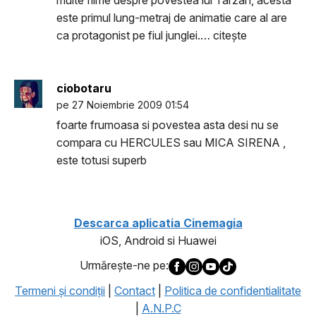
multe filme despre povestea lui Tarzan, acesta
este primul lung-metraj de animatie care al are
ca protagonist pe fiul junglei.… citeşte
ciobotaru
pe 27 Noiembrie 2009 01:54
foarte frumoasa si povestea asta desi nu se
compara cu HERCULES sau MICA SIRENA ,
este totusi superb
Descarca aplicatia Cinemagia
iOS, Android si Huawei
Urmăreşte-ne pe:
Termeni şi condiţii
|
Contact
|
Politica de confidentialitate
|
A.N.P.C