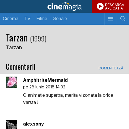
DESCARCA
APLICATIA
Cinema
TV
Filme
Seriale
Tarzan
(1999)
Tarzan
Comentarii
COMENTEAZĂ
AmphitriteMermaid
pe 28 Iunie 2018 14:02
O animatie superba, merita vizonata la orice
varsta !
alexsony