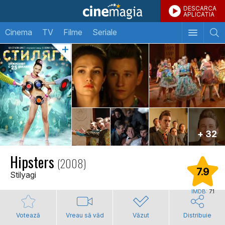
DESCARCA
APLICATIA
Cinema
TV
Filme
Seriale
+ 32
Hipsters
(2008)
7.9
Stilyagi
IMDB:
7.1
Votează
Vreau să văd
Văzut
Distribuie