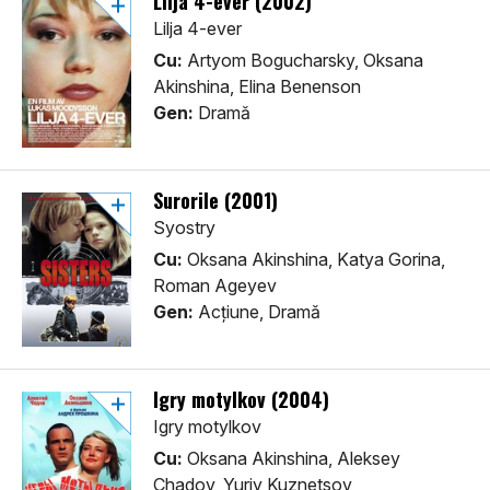
Lilja 4-ever (2002)
Lilja 4-ever
Cu:
Artyom Bogucharsky, Oksana
Akinshina, Elina Benenson
Gen:
Dramă
Surorile (2001)
Syostry
Cu:
Oksana Akinshina, Katya Gorina,
Roman Ageyev
Gen:
Acţiune, Dramă
Igry motylkov (2004)
Igry motylkov
Cu:
Oksana Akinshina, Aleksey
Chadov, Yuriy Kuznetsov