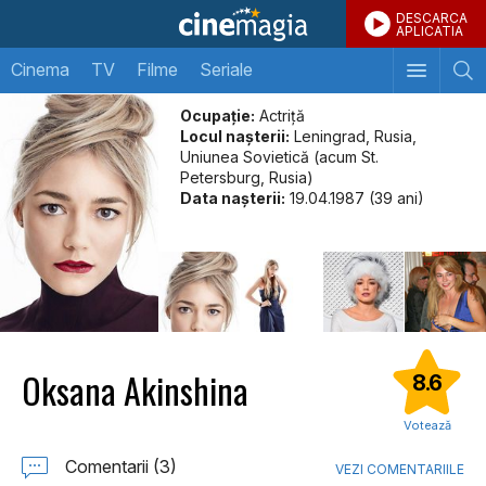
DESCARCA
APLICATIA
Cinema
TV
Filme
Seriale
Ocupație:
Actriță
Locul naşterii:
Leningrad, Rusia,
Uniunea Sovietică (acum St.
Petersburg, Rusia)
Data naşterii:
19.04.1987 (39 ani)
Oksana Akinshina
8.6
Votează
Comentarii (3)
VEZI COMENTARIILE