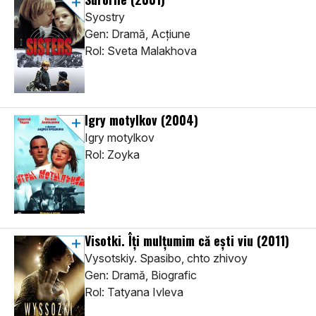
Syostry
Gen: Dramă, Acţiune
Rol: Sveta Malakhova
Igry motylkov
(2004)
Igry motylkov
Rol: Zoyka
Visotki. Îți mulțumim că ești viu
(2011)
Vysotskiy. Spasibo, chto zhivoy
Gen: Dramă, Biografic
Rol: Tatyana Ivleva