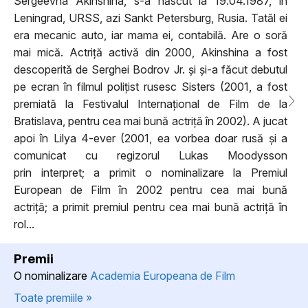
Sergeevna Akinshina, s-a născut la 19.04.1987, în
Leningrad, URSS, azi Sankt Petersburg, Rusia. Tatăl ei
era mecanic auto, iar mama ei, contabilă. Are o soră
mai mică. Actriță activă din 2000, Akinshina a fost
descoperită de Serghei Bodrov Jr. și și-a făcut debutul
pe ecran în filmul polițist rusesc Sisters (2001, a fost
premiată la Festivalul Internațional de Film de la
Bratislava, pentru cea mai bună actriță în 2002). A jucat
apoi în Lilya 4-ever (2001, ea vorbea doar rusă și a
comunicat cu regizorul Lukas Moodysson
prin interpret; a primit o nominalizare la Premiul
European de Film în 2002 pentru cea mai bună
actriță; a primit premiul pentru cea mai bună actriță în
rol...
Premii
O nominalizare
Academia Europeana de Film
Toate premiile »