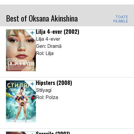
Best of Oksana Akinshina
TOATE
FILMELE
Lilja 4-ever
(2002)
Lilja 4-ever
Gen: Dramă
Rol: Lilja
Hipsters
(2008)
Stilyagi
Rol: Polza
Surorile
(2001)