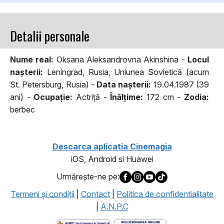
Detalii personale
Nume real:
Oksana Aleksandrovna Akinshina -
Locul
naşterii:
Leningrad, Rusia, Uniunea Sovietică (acum
St. Petersburg, Rusia) -
Data naşterii:
19.04.1987 (39
ani) -
Ocupaţie:
Actriță -
Înălţime:
172 cm -
Zodia:
berbec
Descarca aplicatia Cinemagia
iOS, Android si Huawei
Urmăreşte-ne pe:
Termeni şi condiţii
|
Contact
|
Politica de confidentialitate
|
A.N.P.C