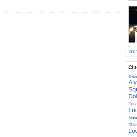
Vezi 
Cin
Ovidi
Al
Sq
Do
Capo
Lo
Mas
Chlo
Lo