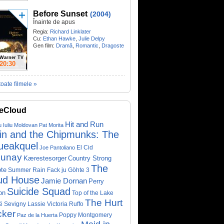
Before Sunset
(2004)
Înainte de apus
Regia:
Richard Linklater
Cu:
Ethan Hawke
,
Julie Delpy
Gen film:
Dramă
,
Romantic
,
Dragoste
Warner TV
20:30
toate filmele »
eCloud
Hit and Run
u Iuliu Moldovan
Pat Morita
vin and the Chipmunks: The
ueakquel
El Cid
Joe Pantoliano
lunay
Kærestesorger
Country Strong
The
te
Summer Rain
Fack ju Göhte 3
ud House
Jamie Dornan
Perry
Suicide Squad
on
Top of the Lake
The Hurt
ë Sevigny
Victoria Ruffo
Lassie
cker
Poppy Montgomery
Paz de la Huerta