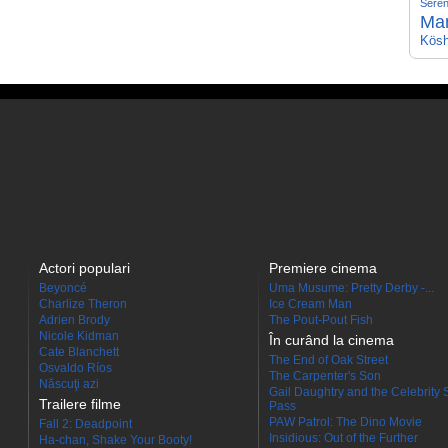
Seren
Ma
Kösh
Actori populari
Premiere cinema
Beyoncé
Uma Musume: Pretty Derby -...
Charlize Theron
Ice Cream Man
Adrien Brody
The Pout-Pout Fish
Nicole Kidman
În curând la cinema
Cate Blanchett
The End of Oak Street
Osvaldo Ríos
The Carpenter's Son
Născuţi azi
Gail Daughtry and the Celebrity 
Trailere filme
Pass
PAW Patrol: The Dino Movie
Fall 2: Deadpoint
Insidious: Out of the Further
Ha-chan, Shake Your Booty!