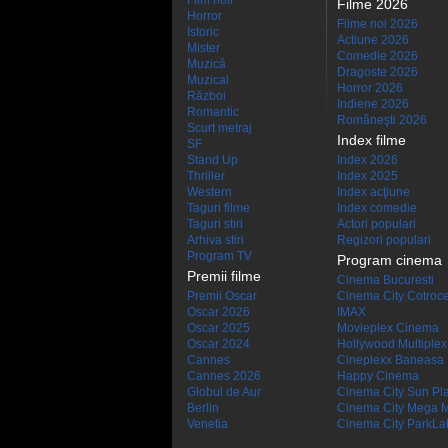
Film noir
Filme 2026
Horror
Filme noi 2026
Istoric
Actiune 2026
Mister
Comedie 2026
Muzică
Dragoste 2026
Muzical
Horror 2026
Război
Indiene 2026
Romantic
Româneşti 2026
Scurt metraj
Index filme
SF
Stand Up
Index 2026
Thriller
Index 2025
Western
Index acţiune
Taguri filme
Index comedie
Taguri stiri
Actori populari
Arhiva stiri
Regizori populari
Program TV
Program cinema
Premii filme
Cinema Bucuresti
Premii Oscar
Cinema City Cotroc
Oscar 2026
IMAX
Oscar 2025
Movieplex Cinema
Oscar 2024
Hollywood Multiplex
Cannes
Cineplexx Baneasa
Cannes 2026
Happy Cinema
Globul de Aur
Cinema City Sun Pl
Berlin
Cinema City Mega M
Venetia
Cinema City ParkLa