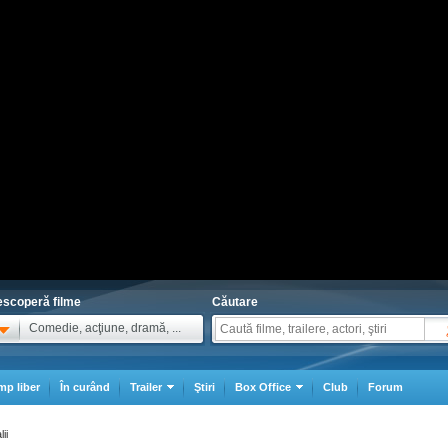
scoperă filme
Căutare
Comedie, acţiune, dramă, ...
mp liber
În curând
Trailer
Ştiri
Box Office
Club
Forum
ii