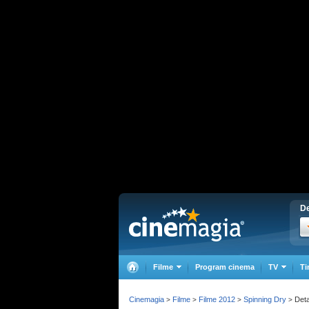
De
Filme
Program cinema
TV
Ti
Cinemagia
Filme
Filme 2012
Spinning Dry
Detal
>
>
>
>