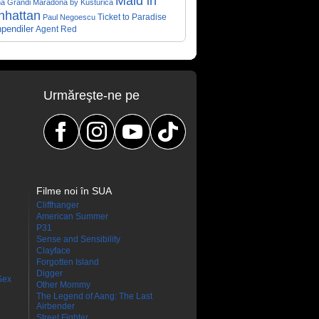
Maid in
a Grandi
Maradona by Kusturica
nhattan
Ticket to Paradise
Paul Negoescu
pendiler
Agent Red
Urmăreşte-ne pe
Filme noi în SUA
Cliffhanger
American Summer
P31
Sense and Sensibility
Clayface
Forgotten Island
Digger
Sex
Other Mommy
The Legend of Aang: The Last
Airbender
Street Fighter