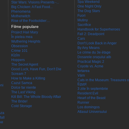
Spa Weekend
Star Wars: Visions Presents -...
One Night Only
Big Chicken: A Fast Food...
The Dog Stars
Phenomena
Fuori
Motherwitch
Mutiny
Rise of the Footsoldier:...
Sacrifice
Filme populare
Handbook for Superheroes
Project Hail Mary
Fall 2: Deadpoint
În pielea mea
Cars
Wuthering Heights
Don't Look Back in Anger
Obsession
By Any Means
Crime 101
Le crime du 3e étage
Kîzîm
Dosarele orașului alb
Hoppers
Practical Magic 2
The Secret Agent
Coyote vs. Acme
Good Luck, Have Fun, Don't Die
Iertarea
Scream 7
Värn
How to Make a Killing
Cats in the Museum: Treasures o
Cazul Samca
Egypt
eni
Dolce far niente
3 zile în septembrie
The Last Viking
Resident Evil
Kill Bill: The Whole Bloody Affair
Heart of the Beast
The Bride!
Runner
Cold Storage
Los domingos
Atlasul Universului
aza
all
ke