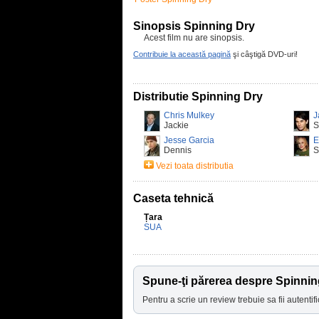
Sinopsis Spinning Dry
Acest film nu are sinopsis.
Contribuie la această pagină
şi câştigă DVD-uri!
Distributie Spinning Dry
Chris Mulkey
J
Jackie
S
Jesse Garcia
E
Dennis
S
Vezi toata distributia
Caseta tehnică
Țara
SUA
Spune-ţi părerea despre Spinnin
Pentru a scrie un review trebuie sa fii autentifi