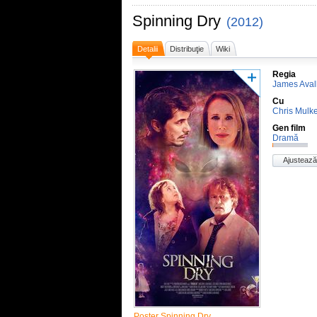
Spinning Dry
(2012)
Detalii
Distribuţie
Wiki
Regia
James Aval
Cu
Chris Mulk
Gen film
Dramă
Ajustează
Poster Spinning Dry