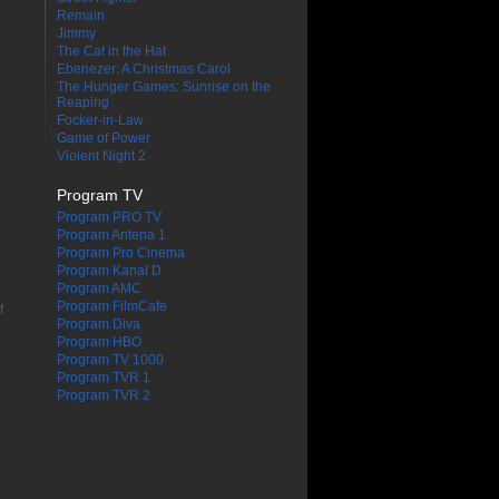
Remain
Jimmy
The Cat in the Hat
Ebenezer: A Christmas Carol
The Hunger Games: Sunrise on the
Reaping
Focker-in-Law
Game of Power
Violent Night 2
Program TV
Program PRO TV
Program Antena 1
Program Pro Cinema
Program Kanal D
Program AMC
Program FilmCafe
f
Program Diva
Program HBO
Program TV 1000
Program TVR 1
Program TVR 2