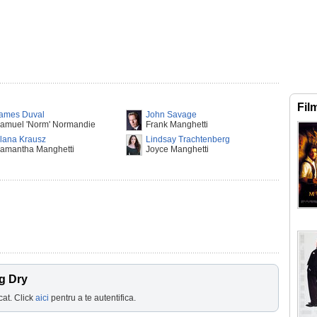
Fil
ames Duval
John Savage
amuel 'Norm' Normandie
Frank Manghetti
lana Krausz
Lindsay Trachtenberg
amantha Manghetti
Joyce Manghetti
g Dry
cat. Click
aici
pentru a te autentifica.