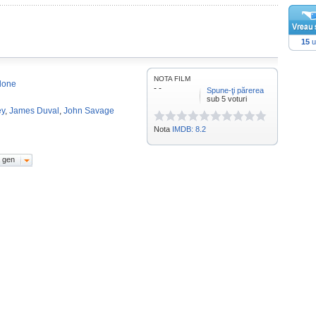
15
u
NOTA FILM
lone
- -
Spune-ţi părerea
sub 5 voturi
ey
,
James Duval
,
John Savage
Nota
IMDB: 8.2
 gen