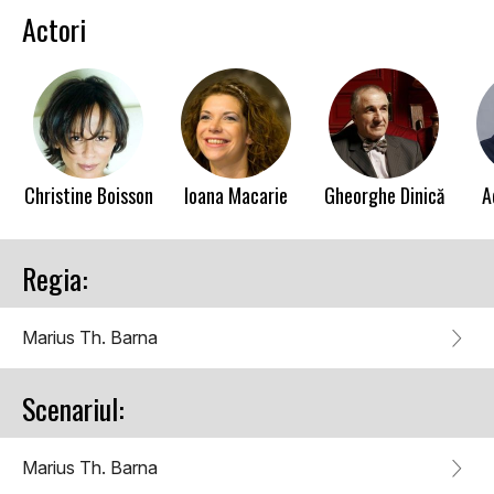
Actori
Christine Boisson
Ioana Macarie
Gheorghe Dinică
A
Regia:
Marius Th. Barna
Scenariul:
Marius Th. Barna