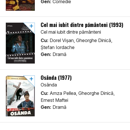
Gen:
Comedie
Cel mai iubit dintre pământeni (1993)
Cel mai iubit dintre pământeni
Cu:
Dorel Vișan, Gheorghe Dinică,
Ștefan Iordache
Gen:
Dramă
Osânda (1977)
Osânda
Cu:
Amza Pellea, Gheorghe Dinică,
Ernest Maftei
Gen:
Dramă