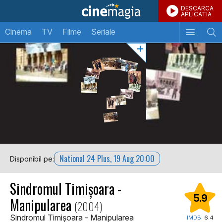
DESCARCA
APLICATIA
Cinema
TV
Filme
Seriale
National 24 Plus, 19 Aug 20:00
Disponibil pe:
Sindromul Timișoara -
5.9
Manipularea
(2004)
Sindromul Timișoara - Manipularea
IMDB:
6.4