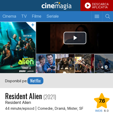
DESCARCA
APLICATIA
Cinema
TV
Filme
Seriale
+ 9
Netflix
Disponibil pe:
Resident Alien
(2021)
7.6
Resident Alien
44 minute/episod | Comedie, Dramă, Mister, SF
IMDB:
8.0