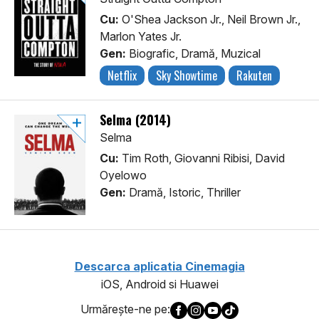
Cu:
O'Shea Jackson Jr., Neil Brown Jr.,
Marlon Yates Jr.
Gen:
Biografic, Dramă, Muzical
Netflix
Sky Showtime
Rakuten
Selma (2014)
Selma
Cu:
Tim Roth, Giovanni Ribisi, David
Oyelowo
Gen:
Dramă, Istoric, Thriller
Descarca aplicatia Cinemagia
iOS, Android si Huawei
Urmăreşte-ne pe: