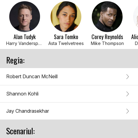
Alan Tudyk
Sara Tomko
Corey Reynolds
Ali
Harry Vanderspeigle
Asta Twelvetrees
Mike Thompson
D
Regia:
Robert Duncan McNeill
Shannon Kohli
Jay Chandrasekhar
Scenariul: