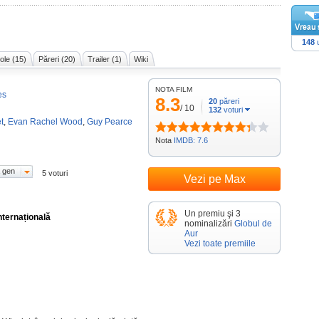
148
u
cole (15)
Păreri (20)
Trailer (1)
Wiki
NOTA FILM
es
8.3
20
păreri
/
10
132
voturi
t
,
Evan Rachel Wood
,
Guy Pearce
Nota
IMDB: 7.6
 gen
5 voturi
Vezi pe Max
Un premiu şi 3
nternațională
nominalizări
Globul de
Aur
Vezi toate premiile