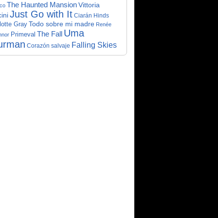
The Haunted Mansion
Vittoria
co
Just Go with It
ini
Ciarán Hinds
Todo sobre mi madre
lotte Gray
Renée
Uma
The Fall
Primeval
nnor
urman
Falling Skies
Corazón salvaje