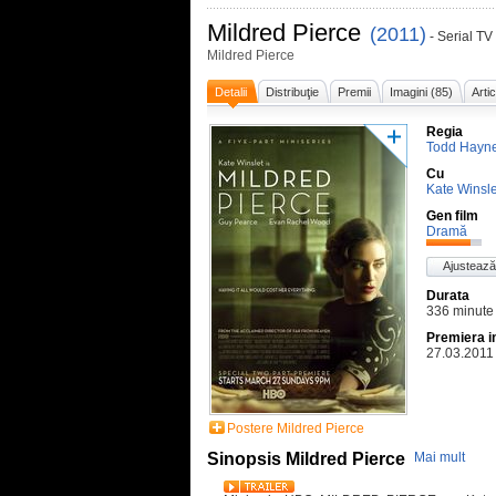
Mildred Pierce
(2011)
- Serial TV
Mildred Pierce
Detalii
Distribuţie
Premii
Imagini (85)
Arti
Regia
Todd Hayn
Cu
Kate Winsle
Gen film
Dramă
Ajustează
Durata
336 minute
Premiera i
27.03.2011
Postere Mildred Pierce
Sinopsis Mildred Pierce
Mai mult