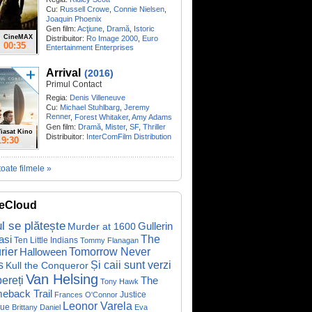
Cu:
Russell Crowe
,
Connie Nielsen
,
Joaquin Phoenix
Gen film:
Acţiune
,
Dramă
,
Istoric
CineMAX
Distribuitor:
Ro Image 2000
,
Euro
00:35
Entertainment Enterprises
Arrival
(2016)
Primul Contact
Regia:
Denis Villeneuve
Cu:
Michael Stuhlbarg
,
Jeremy
Renner
,
Forest Whitaker
,
Amy Adams
Gen film:
Dramă
,
Mister
,
SF
,
Thriller
iasat Kino
Distribuitor:
InterComFilm Distribution
19:30
toate filmele »
eCloud
ul se plătește
Gullerin
Murder at 1600
asi
The
Ten Little Indians
Tommy Flanagan
rier
Halloween
Tomorrow Never
Și caii sunt verzi
s
Kull the Conqueror
Van Helsing
ereți
The
Tony Hawk
eback Trail
Justice
Frances O'Connor
Leonor Varela
ue
Brittany Daniel
Eva