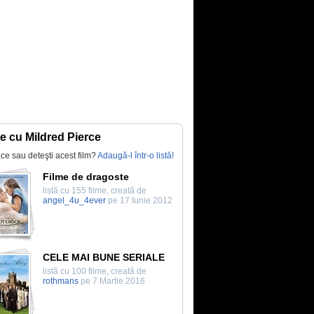
te cu Mildred Pierce
lace sau deteşti acest film?
Adaugă-l într-o listă!
Filme de dragoste
listă cu 155 filme, creată de
angel_4u_4ever
pe 17 Iunie 2012
CELE MAI BUNE SERIALE
listă cu 100 filme, creată de
rothmans
pe 7 Martie 2016