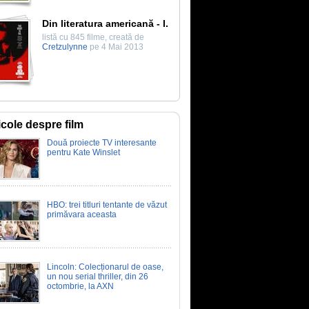
Din literatura americană - I.
listă cu 845 filme, creată de
Cretzulynne
pe 4 Mai 2013
icole despre film
Două proiecte TV interesante
pentru Kate Winslet
HBO: trei titluri tentante de văzut
primăvara aceasta
Lincoln: Colecționarul de oase,
un nou serial thriller, din 26
octombrie, la AXN