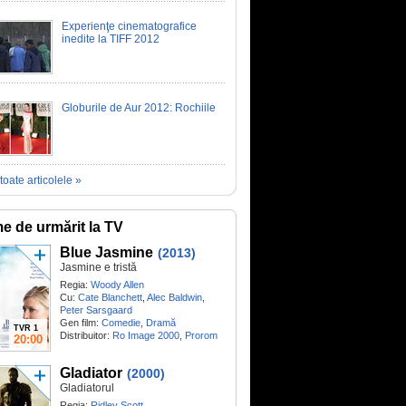
Experienţe cinematografice
inedite la TIFF 2012
Globurile de Aur 2012: Rochiile
toate articolele »
me de urmărit la TV
Blue Jasmine
(2013)
Jasmine e tristă
Regia:
Woody Allen
Cu:
Cate Blanchett
,
Alec Baldwin
,
Peter Sarsgaard
Gen film:
Comedie
,
Dramă
TVR 1
Distribuitor:
Ro Image 2000
,
Prorom
20:00
Gladiator
(2000)
Gladiatorul
Regia:
Ridley Scott