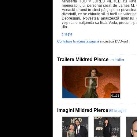
Miniseria HBO MILDRED PIERCE, cu Kate Win
memorabilului personaj creat de James M.
Această dramă în cinci părți spune povestea
divorțată, ce se chinuie să-și facă un viitor pe
Depresiuni. Povestea analizează imensul 
veșnic nemulțumita sa fiică, Veda, precum și r
din…
citeşte
Contribuie la această pagină
şi câştigă DVD-uri!
Trailere Mildred Pierce
un trailer
01:33
Imagini Mildred Pierce
85 imagini