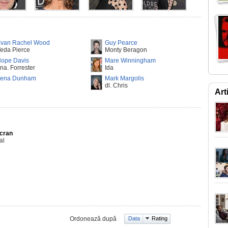
van Rachel Wood
Guy Pearce
eda Pierce
Monty Beragon
ope Davis
Mare Winningham
na. Forrester
Ida
Lena Dunham
Mark Margolis
dl. Chris
Art
Ecran
al
Ordonează după
Data
Rating