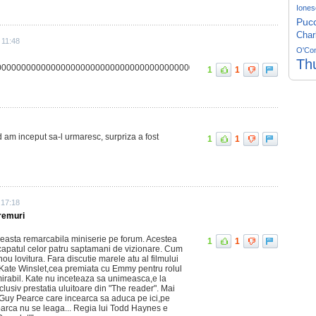
Iones
Pucc
Char
 11:48
O'Co
Th
000000000000000000000000000000000000000000000
1
1
d am inceput sa-l urmaresc, surpriza a fost
1
1
 17:18
vremuri
ceasta remarcabila miniserie pe forum. Acestea
1
1
a capatul celor patru saptamani de vizionare. Cum
ou lovitura. Fara discutie marele atu al filmului
 Kate Winslet,cea premiata cu Emmy pentru rolul
irabil. Kate nu inceteaza sa unimeasca,e la
lusiv prestatia uluitoare din "The reader". Mai
 Guy Pearce care incearca sa aduca pe ici,pe
parca nu se leaga... Regia lui Todd Haynes e