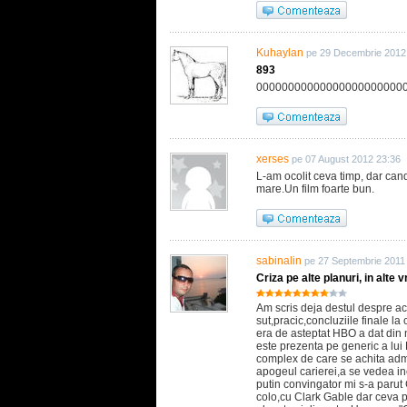
Kuhaylan
pe 29 Decembrie 2012
893
00000000000000000000000
xerses
pe 07 August 2012 23:36
L-am ocolit ceva timp, dar can
mare.Un film foarte bun.
sabinalin
pe 27 Septembrie 2011
Criza pe alte planuri, in alte 
Am scris deja destul despre a
sut,pracic,concluziile finale l
era de asteptat HBO a dat din n
este prezenta pe generic a lui
complex de care se achita adm
apogeul carierei,a se vedea inc
putin convingator mi s-a parut
colo,cu Clark Gable dar ceva 