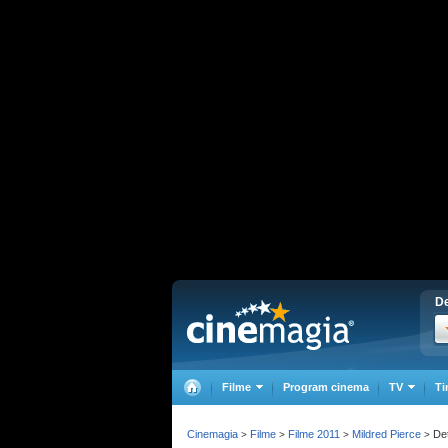
De
Filme
Program cinema
TV
Ti
Cinemagia
Filme
Filme 2011
Mildred Pierce
Det
>
>
>
>