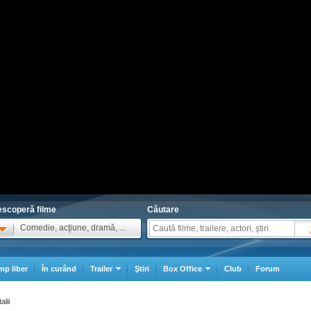
scoperă filme
Căutare
Comedie, acţiune, dramă, ...
mp liber
În curând
Trailer
Ştiri
Box Office
Club
Forum
alii