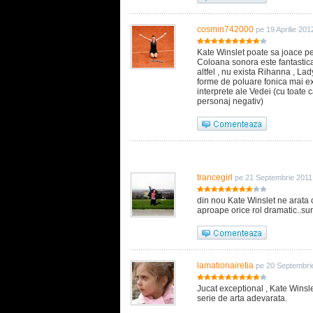
cosmin742000
pe 19 Aprilie 201
Kate Winslet poate sa joace per
Coloana sonora este fantastic
altfel , nu exista Rihanna , L
forme de poluare fonica mai ex
interprete ale Vedei (cu toate 
personaj negativ)
trancegirl
pe 21 Septembrie 2011
din nou Kate Winslet ne arata c
aproape orice rol dramatic..sun
lamationairetia
pe 20 Septembri
Jucat exceptional , Kate Winsl
serie de arta adevarata.