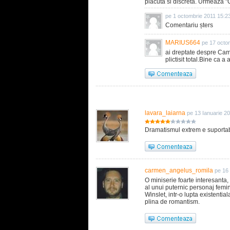
placuta si discreta. Urmeaza "
pe 1 octombrie 2011 15:2
Comentariu șters
MARIUS664
pe 17 octo
ai dreptate despre Cam
plictisit total.Bine ca a
lavara_laiarna
pe 13 Ianuarie 2
Dramatismul extrem e suportabil
carmen_angelus_romila
pe 16
O miniserie foarte interesanta,
al unui puternic personaj femin
Winslet, intr-o lupta existentia
plina de romantism.