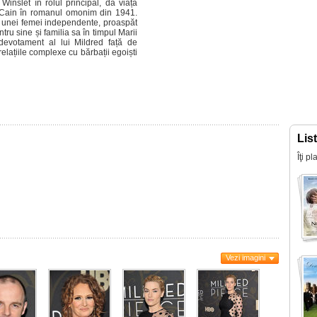
slet în rolul principal, dă viață
 Cain în romanul omonim din 1941.
 unei femei independente, proaspăt
ntru sine și familia sa în timpul Marii
devotament al lui Mildred față de
elațiile complexe cu bărbații egoiști
Lis
Îţi p
Vezi imagini