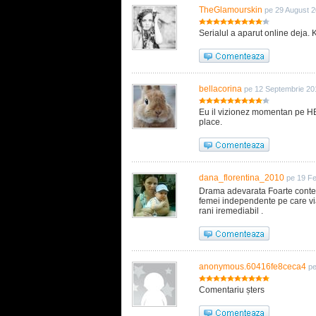
TheGlamourskin
pe 29 August 2
Serialul a aparut online deja. K
bellacorina
pe 12 Septembrie 20
Eu il vizionez momentan pe HB
place.
dana_florentina_2010
pe 19 Fe
Drama adevarata Foarte contem
femei independente pe care via
rani iremediabil .
anonymous.60416fe8ceca4
pe
Comentariu șters