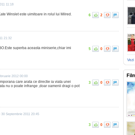
011 11:18
ate Winslet este uimitoare in rolul lui Milred.
6
2
11 21:32
O.Este superba aceasta miniserie,chiar imi
5
0
Vezi 
Fil
bruarie 2012 00:00
porana care arata ce directie ia viata unei
3
0
ta nu o poate infrange ,doar oamenii dragi o pot
 30 Septembrie 2011 20:45
3
0