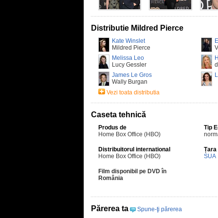
Distributie Mildred Pierce
Kate Winslet
E
Mildred Pierce
V
Melissa Leo
H
Lucy Gessler
d
James Le Gros
Wally Burgan
Vezi toata distributia
Caseta tehnică
Produs de
Tip 
Home Box Office (HBO)
norm
Distribuitorul international
Țara
Home Box Office (HBO)
SUA
Film disponibil pe DVD în
România
Părerea ta
Spune-ţi părerea