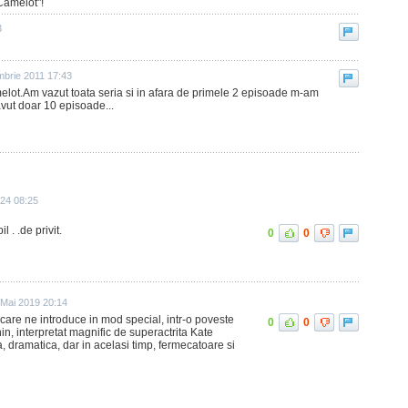
Camelot"!
3
mbrie 2011 17:43
elot.Am vazut toata seria si in afara de primele 2 episoade m-am
 avut doar 10 episoade...
024 08:25
 . .de privit.
0
0
 Mai 2019 20:14
 care ne introduce in mod special, intr-o poveste
0
0
in, interpretat magnific de superactrita Kate
la, dramatica, dar in acelasi timp, fermecatoare si