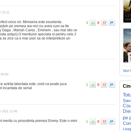
2 10:11
fect orice rol. Miniseria este excelenta .
3
6
a(deh pe vremea aia nici nu avea cum sa fie
ady Gaga , Mariah Carey , Eminem , sau mai stio ce
ista astazi).O mentiune speciala si pentru cele 2
ca se zice ca e mai usor sa se interpreteze un
V
Vezi 
 09:56
e actrita talentata este..cred ca poate juca
1
0
Cin
t incantata de serial
Tot
Sav
Cou
Die
e 2011 12:06
pe p
et merita cu prisostinta premiul Emmy. Este o mini
1
0
Com
Leag