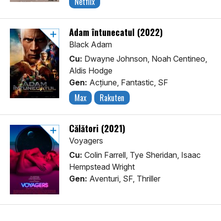
Netflix
Adam întunecatul (2022)
Black Adam
Cu:
Dwayne Johnson, Noah Centineo,
Aldis Hodge
Gen:
Acţiune, Fantastic, SF
Max
Rakuten
Călători (2021)
Voyagers
Cu:
Colin Farrell, Tye Sheridan, Isaac
Hempstead Wright
Gen:
Aventuri, SF, Thriller