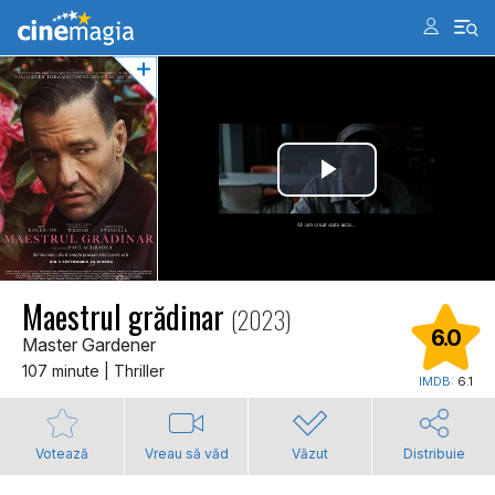
Maestrul grădinar
(2023)
6.0
Master Gardener
107 minute | Thriller
IMDB:
6.1
Votează
Vreau să văd
Văzut
Distribuie