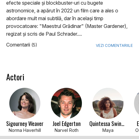
efecte speciale și blockbuster-uri cu bugete
astronomice, a apărut în 2022 un film care a ales o
abordare mult mai subtilă, dar în același timp
provocatoare: "Maestrul Grădinar" (Master Gardener),
regizat și scris de Paul Schrader....
Comentarii
(5)
VEZI COMENTARIILE
Actori
Sigourney Weaver
Joel Edgerton
Quintessa Swindell
E
Norma Haverhill
Narvel Roth
Maya
O