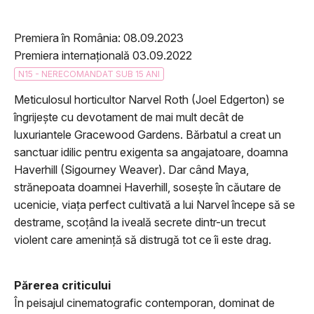
Premiera în România: 08.09.2023
Premiera internațională 03.09.2022
N15 - NERECOMANDAT SUB 15 ANI
Meticulosul horticultor Narvel Roth (Joel Edgerton) se
îngrijește cu devotament de mai mult decât de
luxuriantele Gracewood Gardens. Bărbatul a creat un
sanctuar idilic pentru exigenta sa angajatoare, doamna
Haverhill (Sigourney Weaver). Dar când Maya,
strănepoata doamnei Haverhill, sosește în căutare de
ucenicie, viața perfect cultivată a lui Narvel începe să se
destrame, scoțând la iveală secrete dintr-un trecut
violent care amenință să distrugă tot ce îi este drag.
Părerea criticului
În peisajul cinematografic contemporan, dominat de