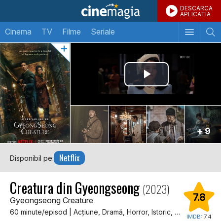
DESCARCA
APLICATIA
Cinema
TV
Filme
Seriale
+ 9
Netflix
Disponibil pe:
Creatura din Gyeongseong
(2023)
7.8
Gyeongseong Creature
60 minute/episod | Acţiune, Dramă, Horror, Istoric, Mister, Thriller
IMDB:
7.4