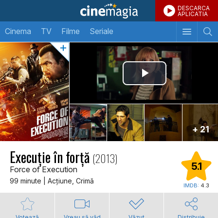
DESCARCA
APLICATIA
Cinema
TV
Filme
Seriale
+ 21
Execuție în forță
(2013)
5.1
Force of Execution
99 minute | Acţiune, Crimă
IMDB:
4.3
Votează
Vreau să văd
Văzut
Distribuie