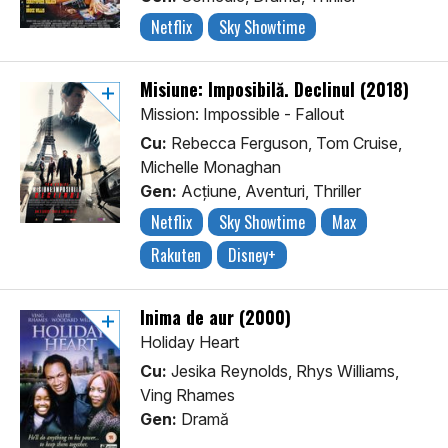
Netflix
Sky Showtime
Misiune: Imposibilă. Declinul (2018)
Mission: Impossible - Fallout
Cu:
Rebecca Ferguson, Tom Cruise,
Michelle Monaghan
Gen:
Acţiune, Aventuri, Thriller
Netflix
Sky Showtime
Max
Rakuten
Disney+
Inima de aur (2000)
Holiday Heart
Cu:
Jesika Reynolds, Rhys Williams,
Ving Rhames
Gen:
Dramă