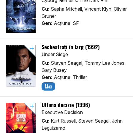
Cyborg Nemesis: The Dark Rift
Cu:
Sasha Mitchell, Vincent Klyn, Olivier
Gruner
Gen:
Acţiune, SF
Sechestrați în larg (1992)
Under Siege
Cu:
Steven Seagal, Tommy Lee Jones,
Gary Busey
Gen:
Acţiune, Thriller
Max
Ultima decizie (1996)
Executive Decision
Cu:
Kurt Russell, Steven Seagal, John
Leguizamo