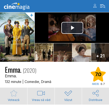
+ 21
Emma.
(2020)
7.0
Emma.
132 minute | Comedie, Dramă
IMDB:
6.7
Votează
Vreau să văd
Văzut
Distribuie