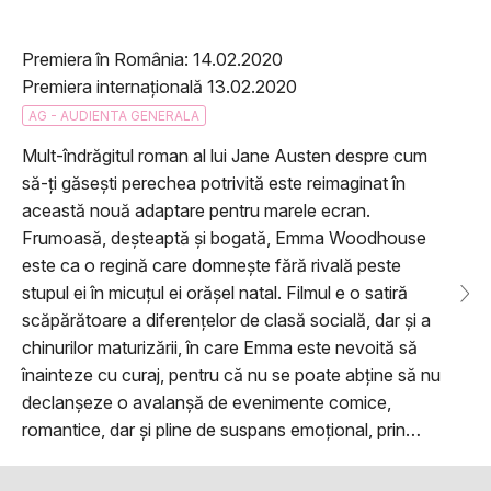
Premiera în România: 14.02.2020
Premiera internațională 13.02.2020
AG - AUDIENTA GENERALA
Mult-îndrăgitul roman al lui Jane Austen despre cum
să-ți găsești perechea potrivită este reimaginat în
această nouă adaptare pentru marele ecran.
Frumoasă, deșteaptă și bogată, Emma Woodhouse
este ca o regină care domnește fără rivală peste
stupul ei în micuțul ei orășel natal. Filmul e o satiră
scăpărătoare a diferențelor de clasă socială, dar și a
chinurilor maturizării, în care Emma este nevoită să
înainteze cu curaj, pentru că nu se poate abține să nu
declanșeze o avalanșă de evenimente comice,
romantice, dar și pline de suspans emoțional, prin…