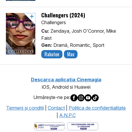
Challengers (2024)
Challengers
Cu:
Zendaya, Josh O'Connor, Mike
Faist
Gen:
Dramă, Romantic, Sport
Rakuten
Max
Descarca aplicatia Cinemagia
iOS, Android si Huawei
Urmăreşte-ne pe:
Termeni şi condiţii
|
Contact
|
Politica de confidentialitate
|
A.N.P.C