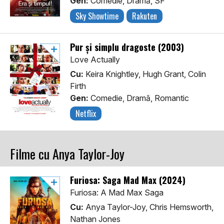
Gen:
Comedie, Dramă, SF
Sky Showtime
Rakuten
Pur și simplu dragoste (2003)
Love Actually
Cu:
Keira Knightley, Hugh Grant, Colin
Firth
Gen:
Comedie, Dramă, Romantic
Netflix
Filme cu Anya Taylor-Joy
Furiosa: Saga Mad Max (2024)
Furiosa: A Mad Max Saga
Cu:
Anya Taylor-Joy, Chris Hemsworth,
Nathan Jones