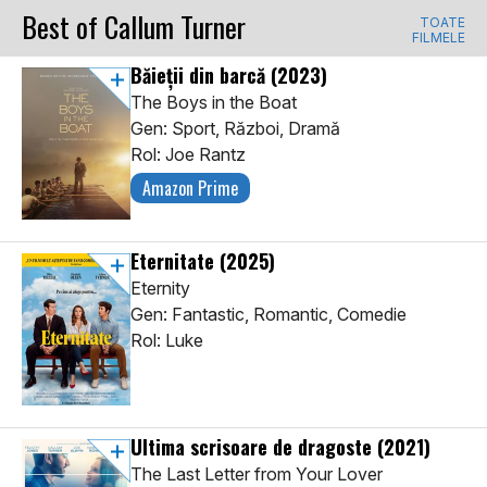
Best of Callum Turner
TOATE
FILMELE
Băieții din barcă
(2023)
The Boys in the Boat
Gen: Sport, Război, Dramă
Rol: Joe Rantz
Amazon Prime
Eternitate
(2025)
Eternity
Gen: Fantastic, Romantic, Comedie
Rol: Luke
Ultima scrisoare de dragoste
(2021)
The Last Letter from Your Lover