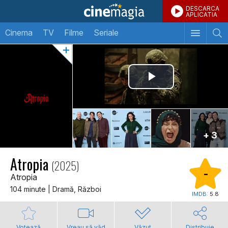
DESCARCA
APLICATIA
Cinema
TV
Filme
Seriale
+ 3
Atropia
(2025)
-
Atropia
104 minute | Dramă, Război
IMDB:
5.8
Votează
Vreau să văd
Văzut
Distribuie