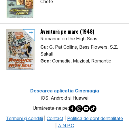
Chefe
Aventură pe mare (1948)
Romance on the High Seas
Cu:
G. Pat Collins, Bess Flowers, S.Z.
Sakall
Gen:
Comedie, Muzical, Romantic
Descarca aplicatia Cinemagia
iOS, Android si Huawei
Urmăreşte-ne pe:
Termeni şi condiţii
|
Contact
|
Politica de confidentialitate
|
A.N.P.C