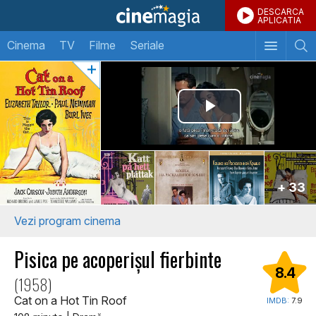
DESCARCA
APLICATIA
Cinema
TV
Filme
Seriale
+ 33
Vezi program cinema
Pisica pe acoperișul fierbinte
8.4
(1958)
Cat on a Hot Tin Roof
IMDB:
7.9