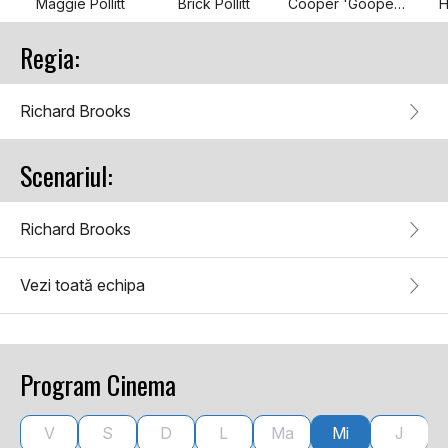
Maggie Pollitt
Brick Pollitt
Cooper 'Gooper' Pollitt
H
Regia:
Richard Brooks
Scenariul:
Richard Brooks
Vezi toată echipa
Program Cinema
V
S
D
L
Ma
Mi
J