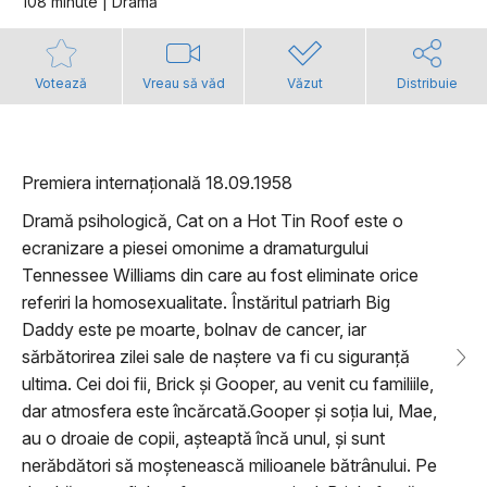
108 minute | Dramă
Votează
Vreau să văd
Văzut
Distribuie
Premiera internațională 18.09.1958
Dramă psihologică, Cat on a Hot Tin Roof este o
ecranizare a piesei omonime a dramaturgului
Tennessee Williams din care au fost eliminate orice
referiri la homosexualitate. Înstăritul patriarh Big
Daddy este pe moarte, bolnav de cancer, iar
sărbătorirea zilei sale de naștere va fi cu siguranță
ultima. Cei doi fii, Brick și Gooper, au venit cu familiile,
dar atmosfera este încărcată.Gooper și soția lui, Mae,
au o droaie de copii, așteaptă încă unul, și sunt
nerăbdători să moștenească milioanele bătrânului. Pe