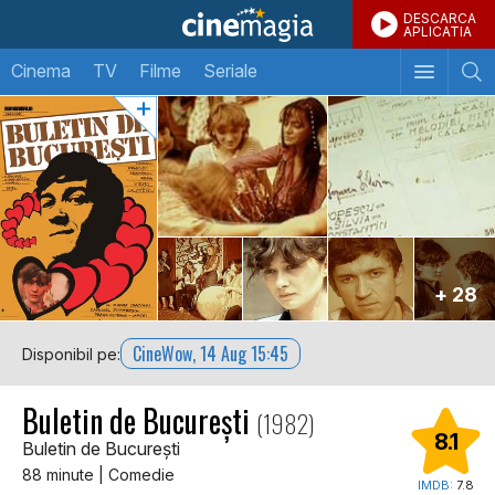
DESCARCA
APLICATIA
Cinema
TV
Filme
Seriale
+ 28
CineWow, 14 Aug 15:45
Disponibil pe:
Buletin de București
(1982)
8.1
Buletin de București
88 minute | Comedie
IMDB:
7.8