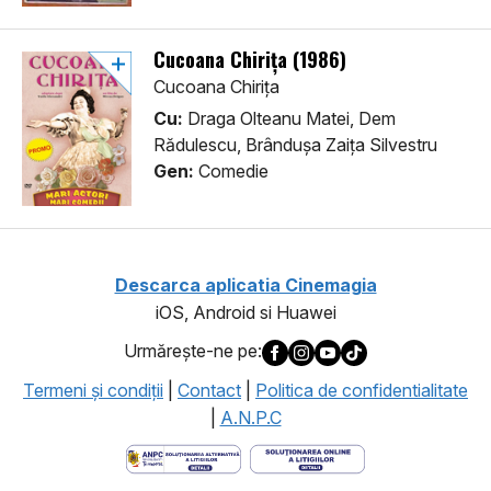
Cucoana Chirița (1986)
Cucoana Chirița
Cu:
Draga Olteanu Matei, Dem
Rădulescu, Brândușa Zaița Silvestru
Gen:
Comedie
Descarca aplicatia Cinemagia
iOS, Android si Huawei
Urmăreşte-ne pe:
Termeni şi condiţii
|
Contact
|
Politica de confidentialitate
|
A.N.P.C