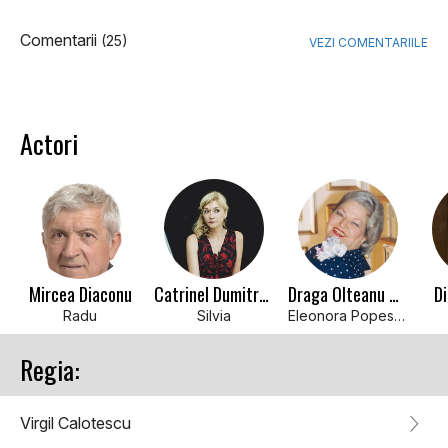
Comentarii
(25)
VEZI COMENTARIILE
Actori
Mircea Diaconu
Catrinel Dumitrescu
Draga Olteanu Matei
D
Radu
Silvia
Eleonora Popescu
Regia:
Virgil Calotescu