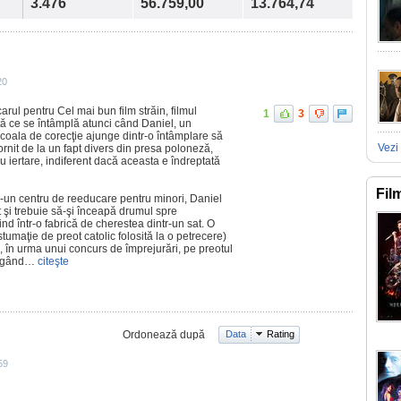
3.476
56.759,00
13.764,74
20
rul pentru Cel mai bun film străin, filmul
1
3
ă ce se întâmplă atunci când Daniel, un
şcoala de corecţie ajunge dintr-o întâmplare să
Vezi 
ornit de la un fapt divers din presa poloneză,
u iertare, indiferent dacă aceasta e îndreptată
Fil
-un centru de reeducare pentru minori, Daniel
t şi trebuie să-şi înceapă drumul spre
nd într-o fabrică de cherestea dintr-un sat. O
tumaţie de preot catolic folosită la o petrecere)
, în urma unui concurs de împrejurări, pe preotul
jungând…
citeşte
Ordonează după
Data
Rating
59