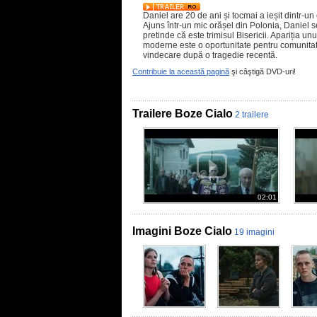
Daniel are 20 de ani și tocmai a ieșit dintr-u
Ajuns într-un mic orășel din Polonia, Daniel s
pretinde că este trimisul Bisericii. Apariția un
moderne este o oportunitate pentru comunita
vindecare după o tragedie recentă.
Contribuie la această pagină
şi câştigă DVD-uri!
Trailere Boze Cialo
2 trailere
02:01
Imagini Boze Cialo
19 imagini