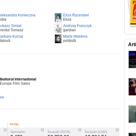
Aleksandra Konieczna
Eliza Rycembel
idia
Eliza
ukasz Simlat
Andrzej Franczyk
reotul Tomasz
gardian
arbara Kurzaj
Marta Waldera
văduvă
polițistă
Art
ibuitorul international
Europe Film Sales
nia
TOTAL
Spectatori
Încasări (RON)
Încasări (USD)