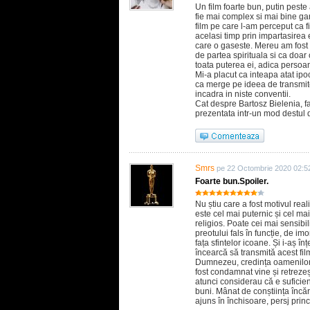
Un film foarte bun, putin peste
fie mai complex si mai bine ga
film pe care l-am perceput ca fi
acelasi timp prin impartasirea 
care o gaseste. Mereu am fost d
de partea spirituala si ca doar 
toata puterea ei, adica persoan
Mi-a placut ca inteapa atat ipoc
ca merge pe ideea de transmiter
incadra in niste conventii.
Cat despre Bartosz Bielenia, fa
prezentata intr-un mod destul 
Smrs
pe 22 Octombrie 2020 02:5
Foarte bun.Spoiler.
Nu știu care a fost motivul real
este cel mai puternic și cel mai
religios. Poate cei mai sensib
preotului fals în funcție, de im
fața sfintelor icoane. Și i-aș î
încearcă să transmită acest fil
Dumnezeu, credința oamenilor ș
fost condamnat vine și retreze
atunci considerau că e suficien
buni. Mânat de conștiința încăr
ajuns în închisoare, persj prin