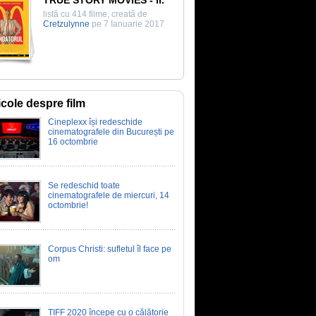
TRUE STORY MOVIES - II.
listă cu 414 filme, creată de
Cretzulynne
pe 7 Ianuarie 2017
icole despre film
Cineplexx își redeschide
cinematografele din București pe
16 octombrie
Se redeschid toate
cinematografele de miercuri, 14
octombrie!
Corpus Christi: sufletul îl face pe
om
TIFF 2020 începe cu o călătorie