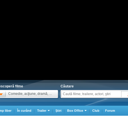
scoperă filme
Căutare
Comedie, acţiune, dramă, ...
mp liber
În curând
Trailer
Ştiri
Box Office
Club
Forum