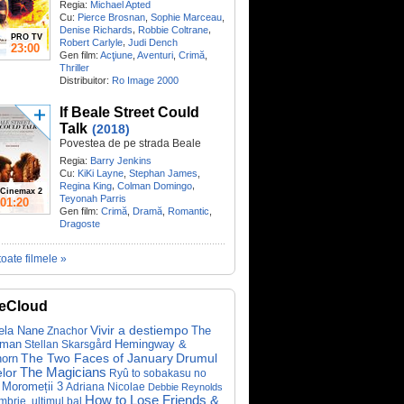
Regia:
Michael Apted
Cu:
Pierce Brosnan
,
Sophie Marceau
,
,
,
Denise Richards
Robbie Coltrane
PRO TV
,
Robert Carlyle
Judi Dench
23:00
Gen film:
Acţiune
,
Aventuri
,
Crimă
,
Thriller
Distribuitor:
Ro Image 2000
If Beale Street Could
Talk
(2018)
Povestea de pe strada Beale
Regia:
Barry Jenkins
Cu:
KiKi Layne
,
Stephan James
,
,
,
Regina King
Colman Domingo
Cinemax 2
Teyonah Parris
01:20
Gen film:
Crimă
,
Dramă
,
Romantic
,
Dragoste
toate filmele »
eCloud
ela Nane
Vivir a destiempo
The
Znachor
tman
Hemingway &
Stellan Skarsgård
The Two Faces of January
Drumul
horn
lor
The Magicians
Ryû to sobakasu no
Moromeții 3
Adriana Nicolae
Debbie Reynolds
How to Lose Friends &
brie, ultimul bal