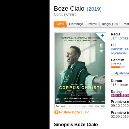
Boze Cialo
(2019)
Corpus Christi
Detalii
Distribuţie
Premii
Imagini (19)
Post
Regia
Jan Komas
Cu
Bartosz Bie
Rycembel
Gen film
Dramă
Ajustează
Durata
115 minute
Rating
Premiera 
09.10.2020
Postere Boze Cialo
Premiera i
02.09.2019
Sinopsis Boze Cialo