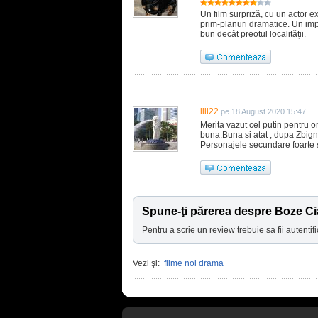
Un film surpriză, cu un actor e
prim-planuri dramatice. Un imp
bun decât preotul localității.
lili22
pe 18 August 2020 15:47
Merita vazut cel putin pentru or
buna.Buna si atat , dupa Zbign
Personajele secundare foarte 
Spune-ţi părerea despre Boze Ci
Pentru a scrie un review trebuie sa fii autentifi
Vezi şi:
filme noi drama