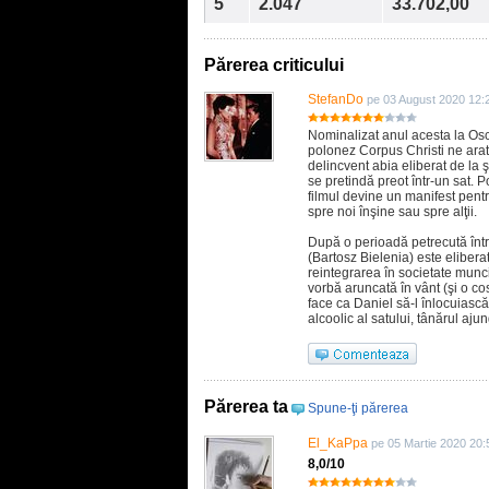
5
2.047
33.702,00
Părerea criticului
StefanDo
pe 03 August 2020 12:
Nominalizat anul acesta la Osca
polonez Corpus Christi ne arat
delincvent abia eliberat de la 
se pretindă preot într-un sat. P
filmul devine un manifest pentr
spre noi înşine sau spre alţii.
După o perioadă petrecută într
(Bartosz Bielenia) este elibera
reintegrarea în societate munci
vorbă aruncată în vânt (şi o cos
face ca Daniel să-l înlocuiască
alcoolic al satului, tânărul a
Părerea ta
Spune-ţi părerea
El_KaPpa
pe 05 Martie 2020 20:
8,0/10