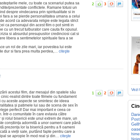
 asteptarile mele, cu toate ca scenariul putea sa
2
3
ndite/prezentate conflictele. Ramane totusi un
ind despre vindecarea prin spiritualitate si in
ei fara a se pierde personalitatea umana a celui
e acord ca adevarata religie este legata strict
cei ca personajul din acest film o pot simti in
e cu un trecut tulburator care cauta fix opusul.
rizia si absurdul presupusilor credinciosi cat si
e libera a sentimetelor spirituale fara a se
ce un rol de zile mari, iar povestea lui este
de dur si fara prea multa perdea,…
citeşte
2
Vezi 
izării acestui film, dar mesajul din spatele său
1
2
 cinic-realist dintre toate filmele cu fundament
ili cu aceste aspecte se smintesc de ideea
oralitatea și patimele lui sau de scena de sex în
Cin
nțelege perfect! Dar mai important e ceea ce
m. Într-o comunitate în care evlavia către
Dani
i rolul bisericii este unul extrem de mare, un
Pos
ște conștiința adormită a unor oameni care până
Gell
tă prezența lor la biserică pentru a fi oameni
oase
cată a vieții sale, purtând fapte pentru care a
hime
cipal se apropie în mod real și din…
citeşte
Noiem