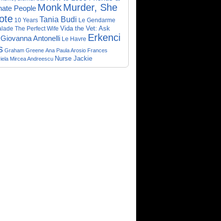
Monk
Murder, She
nate People
ote
Tania Budi
10 Years
Le Gendarme
Vida the Vet: Ask
alade
The Perfect Wife
Erkenci
Giovanna Antonelli
Le Havre
s
Graham Greene
Ana Paula Arosio
Frances
Nurse Jackie
iela
Mircea Andreescu