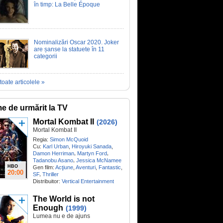
în timp: La Belle Époque
Nominalizări Oscar 2020. Joker
are șanse la statuete în 11
categorii
toate articolele »
me de urmărit la TV
Mortal Kombat II
(2026)
Mortal Kombat II
Regia:
Simon McQuoid
Cu:
Karl Urban
,
Hiroyuki Sanada
,
,
,
Damon Herriman
Martyn Ford
,
Tadanobu Asano
Jessica McNamee
HBO
Gen film:
Acţiune
,
Aventuri
,
Fantastic
,
20:00
,
SF
Thriller
Distribuitor:
Vertical Entertainment
The World is not
Enough
(1999)
Lumea nu e de ajuns