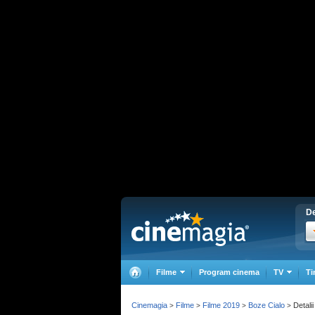
De
Filme
Program cinema
TV
Ti
Cinemagia
Filme
Filme 2019
Boze Cialo
Detalii
>
>
>
>