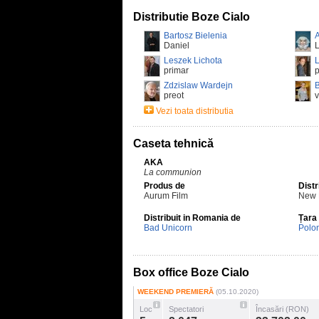
Distributie Boze Cialo
Bartosz Bielenia
Daniel
L
Leszek Lichota
L
primar
p
Zdzislaw Wardejn
B
preot
Vezi toata distributia
Caseta tehnică
AKA
La communion
Produs de
Distr
Aurum Film
New 
Distribuit in Romania de
Țara
Bad Unicorn
Polo
Box office Boze Cialo
WEEKEND PREMIERĂ
(05.10.2020)
Loc
Spectatori
Încasări (RON)