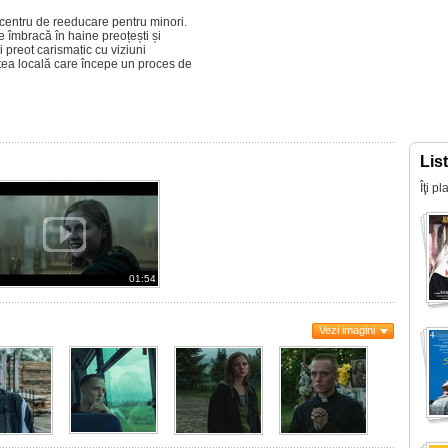
n centru de reeducare pentru minori.
e îmbracă în haine preoțești și
ui preot carismatic cu viziuni
tea locală care începe un proces de
Lis
Îţi p
01:54
Vezi imagini