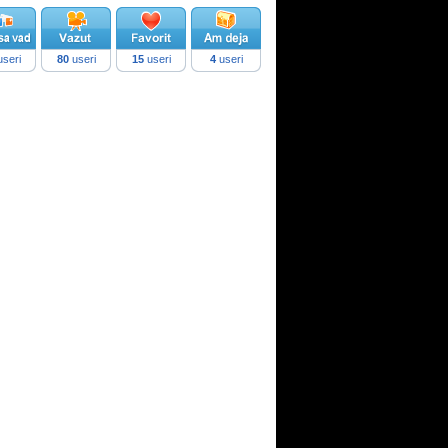
seri
80
useri
15
useri
4
useri