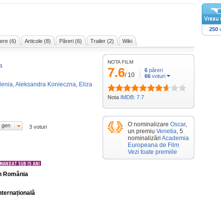
250
u
ere (6)
Articole (8)
Păreri (6)
Trailer (2)
Wiki
NOTA FILM
a
7.6
6
păreri
/
10
66
voturi
lenia
,
Aleksandra Konieczna
,
Eliza
Nota
IMDB: 7.7
O nominalizare
Oscar
,
 gen
3 voturi
un premiu
Venetia
, 5
nominalizări
Academia
Europeana de Film
Vezi toate premiile
în România
nternațională