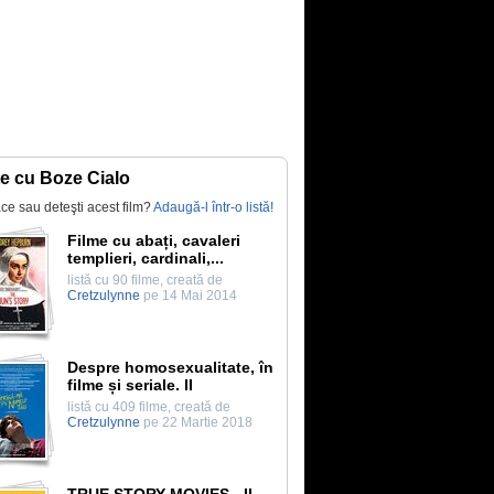
te cu Boze Cialo
lace sau deteşti acest film?
Adaugă-l într-o listă!
Filme cu abați, cavaleri
templieri, cardinali,...
listă cu 90 filme, creată de
Cretzulynne
pe 14 Mai 2014
Despre homosexualitate, în
filme și seriale. II
listă cu 409 filme, creată de
Cretzulynne
pe 22 Martie 2018