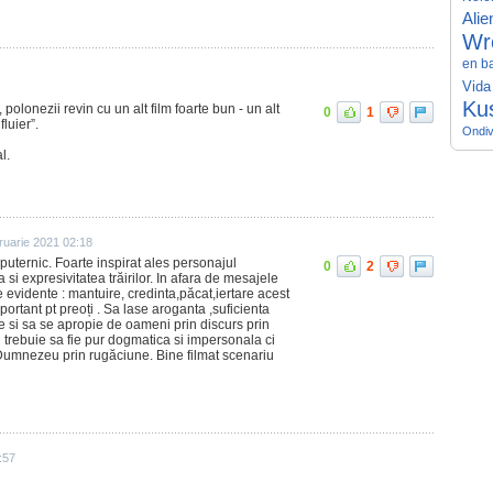
Alie
Wr
en b
Vida
Ku
lonezii revin cu un alt film foarte bun - un alt
0
1
fluier”.
Ondiv
l.
ruarie 2021 02:18
puternic. Foarte inspirat ales personajul
0
2
a si expresivitatea trăirilor. In afara de mesajele
 evidente : mantuire, credinta,păcat,iertare acest
ortant pt preoți . Sa lase aroganta ,suficienta
e si sa se apropie de oameni prin discurs prin
 trebuie sa fie pur dogmatica si impersonala ci
i Dumnezeu prin rugăciune. Bine filmat scenariu
:57