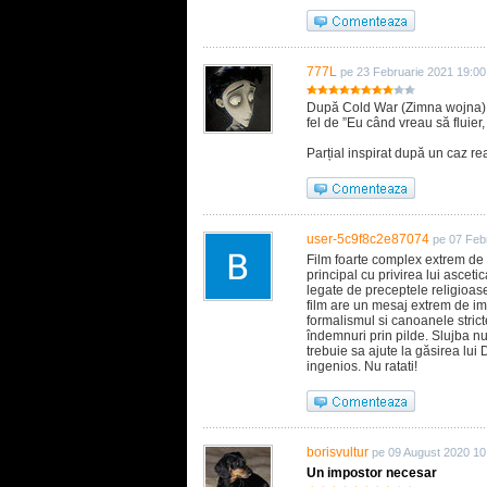
777L
pe 23 Februarie 2021 19:00
După Cold War (Zimna wojna), po
fel de ”Eu când vreau să fluier, 
Parțial inspirat după un caz rea
user-5c9f8c2e87074
pe 07 Feb
Film foarte complex extrem de 
principal cu privirea lui ascetic
legate de preceptele religioase
film are un mesaj extrem de imp
formalismul si canoanele strict
îndemnuri prin pilde. Slujba nu
trebuie sa ajute la găsirea lu
ingenios. Nu ratati!
borisvultur
pe 09 August 2020 10
Un impostor necesar