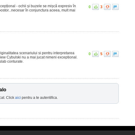
xcepțional - ochii și buzele se mișcă expresiv în
0
3
ostor...necesar în conjunctura aceea, mult mai
iginalitatea scenariului si pentru interpretarea
0
5
iew Cybulski nu a mai jucat nimeni exceptional.
slab conturate.
alo
cat. Click
aici
pentru a te autentifica.