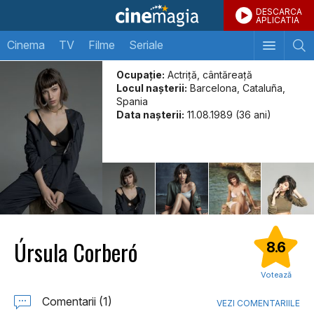
DESCARCA
APLICATIA
Cinema
TV
Filme
Seriale
Ocupație:
Actriță, cântăreață
Locul naşterii:
Barcelona, Cataluña,
Spania
Data naşterii:
11.08.1989 (36 ani)
Úrsula Corberó
8.6
Votează
Comentarii (1)
VEZI COMENTARIILE