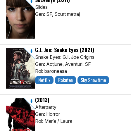
Slides
Gen: SF, Scurt metraj
G.I. Joe: Snake Eyes
(2021)
Snake Eyes: G.I. Joe Origins
Gen: Acţiune, Aventuri, SF
Rol: baroneasa
Netflix
Rakuten
Sky Showtime
(2013)
Afterparty
Gen: Horror
Rol: María / Laura