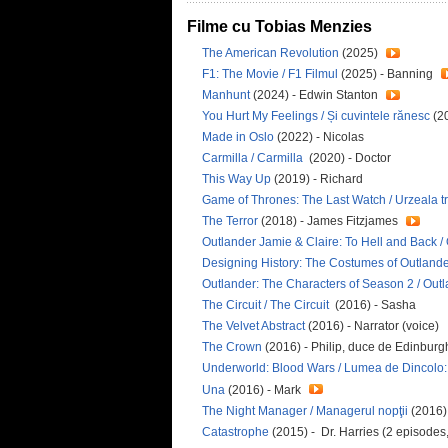
Filme cu Tobias Menzies
The American Revolution
(2025)
F1: The Movie / F1 Filmul
(2025) - Banning
Manhunt
(2024) - Edwin Stanton
You Hurt My Feelings / Și cuvintele rănesc
(2
Made in Oslo
(2022) - Nicolas
Carmilla / Carmilla
(2020) - Doctor
This Way Up
(2019) - Richard
Game of Thrones: The Last Watch / Urzeala tr
The Terror
(2018) - James Fitzjames
Outlander Jamie & Claire: To Hell and Back /
Designing History: The Costumes of Outlande
Outlander: The Characters of Season 2 / Out
The Circuit / The Circuit
(2016) - Sasha
The Velvet Abstract
(2016) - Narrator (voice)
The Crown
(2016) - Philip, duce de Edinbur
Underworld: Blood Wars / Lumea de Dincolo
Una
(2016) - Mark
The Night Manager / Managerul nopţii
(2016
Catastrophe
(2015) - Dr. Harries (2 episodes