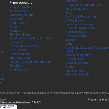
Sacrifice
Filme populare
Handbook for Superheroes
Project Hail Mary
Fall 2: Deadpoint
În pielea mea
Cars
Wuthering Heights
Don't Look Back in Anger
Obsession
By Any Means
Crime 101
Le crime du 3e étage
Kîzîm
Dosarele orașului alb
Hoppers
Practical Magic 2
The Secret Agent
Coyote vs. Acme
Good Luck, Have Fun, Don't Die
Iertarea
Scream 7
Värn
How to Make a Killing
Cats in the Museum: Treasures o
Cazul Samca
Egypt
eni
Dolce far niente
3 zile în septembrie
The Last Viking
Resident Evil
Kill Bill: The Whole Bloody Affair
Heart of the Beast
The Bride!
Runner
Cold Storage
Los domingos
Atlasul Universului
aza
all
ke
losește cookie-uri. Navigând în continuare, vă exprimați acordul asupra folosirii cookie-urilor.
agia®
Program cinema
Politica de confidențialitate
|
A.N.P.C