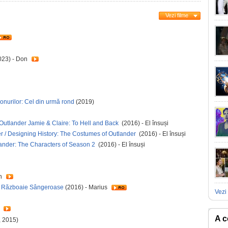
Vezi filme
023) - Don
onurilor: Cel din urmă rond
(2019)
 Outlander Jamie & Claire: To Hell and Back
(2016) - El însuși
r / Designing History: The Costumes of Outlander
(2016) - El însuși
lander: The Characters of Season 2
(2016) - El însuși
gh
: Războaie Sângeroase
(2016) - Marius
Vezi 
)
A c
, 2015)