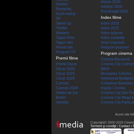
Horror 2026
Război
Indiene 2026
Romantic
Româneşti 2026
Scurt metraj
Index filme
SF
Stand Up
Index 2026
Thriller
Index 2025
Western
Index acţiune
Taguri filme
Index comedie
Taguri stiri
Actori populari
Arhiva stiri
Regizori populari
Program TV
Program cinema
Premii filme
Cinema Bucuresti
Premii Oscar
Cinema City Cotroc
Oscar 2026
IMAX
Oscar 2025
Movieplex Cinema
Oscar 2024
Hollywood Multiplex
Cannes
Cineplexx Baneasa
Cannes 2026
Happy Cinema
Globul de Aur
Cinema City Sun Pl
Berlin
Cinema City Mega M
Venetia
Cinema City ParkLa
Acest site fo
Copyright© 2000-2026 Cinem
Termeni şi condiţii
|
Contact
|