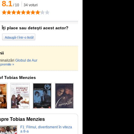
8.1
/
10
34
voturi
Îţi place sau deteşti acest actor?
Adaugă-l într-o listă!
ii
inalizări
Globul de Aur
premiile »
of Tobias Menzies
pre Tobias Menzies
F1: Filmul, divertisment în viteza
a 8-a