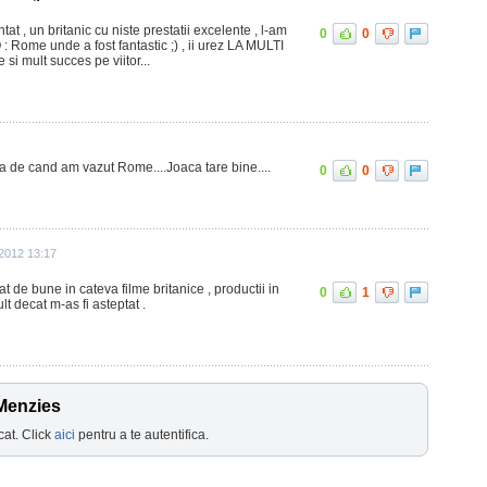
tat , un britanic cu niste prestatii excelente , l-am
0
0
: Rome unde a fost fantastic ;) , ii urez LA MULTI
 si mult succes pe viitor...
ca de cand am vazut Rome....Joaca tare bine....
0
0
 2012 13:17
tat de bune in cateva filme britanice , productii in
0
1
t decat m-as fi asteptat .
Menzies
cat. Click
aici
pentru a te autentifica.