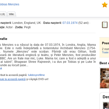
Tobias Menzies
i (4)
Wiki
 naşterii
: London, England, UK ·
Data naşterii
:
07.03.1974
(52 ani) ·
ţie
: Actor ·
Zodia
: Peşti
rafie
Prem
s Menzies s-a născut la data de 07.03.1974, în Londra, Anglia, Marea
nie. Este o rudă îndepărtată a botanistului Archibald Menzies (1754-
2 nom
. Numele „Menzies” este scoțian. Părinții săi erau Gillian, fostă
Toate 
soară de literatură engleză și teatru, și Peter Menzies, fost producător
 BBC. Are un frate mai mic, Luke. Mama lor, care a fost o adeptă a unui
 al iubirii”, Bhagwan Shree Rajneesh, i-a dus pe Tobias și pe Luke în
Best 
 unde au locuit șase...
lt
ribuit la această pagină:
Iulidesprefilme
buie la această pagină
şi câştigă DVD-uri!
Des