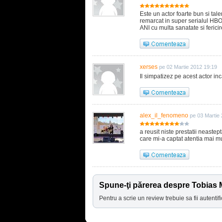
Este un actor foarte bun si talen
remarcat in super serialul HBO 
ANI cu multa sanatate si fericire
xerses
pe 02 Martie 2012 19:19
Il simpatizez pe acest actor in
alex_il_fenomeno
pe 03 Martie
a reusit niste prestatii neastep
care mi-a captat atentia mai mul
Spune-ţi părerea despre Tobias 
Pentru a scrie un review trebuie sa fii autentifi