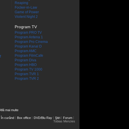
Reaping
Focker-in-Law
Game of Power
Violent Night 2
Program TV
Program PRO TV
Program Antena 1
Program Pro Cinema
Program Kanal D
Program AMC
Program FilmCafe
f
Program Diva
Program HBO
Program TV 1000
Program TVR 1
Program TVR 2
Află mai multe
În curând
Box office
DVD/Blu Ray
Ştiri
Forum
Tobias Menzies