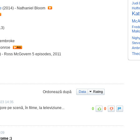
Judi
e
(2014) - Nathaniel Bloom
Hoff
Kat
McA
Fred
13)
Maka
Nigh
Pembroke
Stev
Monroe
Ambr
The
) - Ross McGovern 5 episodes, 2011
Ordonează după
Data
Rating
023 14:35
ore pe scenă, în filme, la televiziune...
0
0
:09
Rome ;)