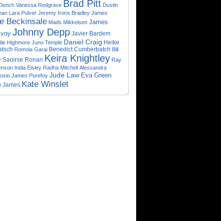
Brad Pitt
 Dench
Vanessa Redgrave
Dustin
man
Lara Pulver
Jeremy Irons
Bradley James
e Beckinsale
James
Mads Mikkelsen
Johnny Depp
voy
Javier Bardem
Daniel Craig
Heike
die Highmore
Juno Temple
tsch
Benedict Cumberbatch
Romola Garai
Bill
Keira Knightley
Saoirse Ronan
y
Ray
enson
India Eisley
Radha Mitchell
Alessandra
Jude Law
Eva Green
osio
James Purefoy
Kate Winslet
o James