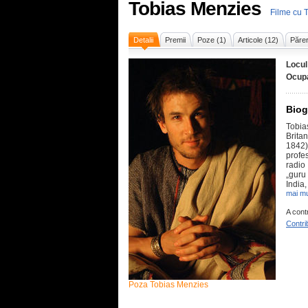
Tobias Menzies
Filme cu 
Detalii
Premii
Poze (1)
Articole (12)
Părer
Locul
Ocupa
Biog
Tobia
Brita
1842)
profe
radio
„guru
India,
mai mu
A cont
Contri
Poza Tobias Menzies