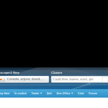
scoperă filme
Căutare
Comedie, acţiune, dramă, ...
mp liber
În curând
Trailer
Ştiri
Box Office
Club
Forum