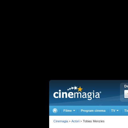
De
Filme
Program cinema
TV
Ti
Cinemagia
Actori
Tobias Menzies
>
>