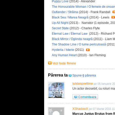
Puppy Love
(2014) - Alexander
The Honourable Woman / O femeie de onoar
Outlander / Străina
(2014) - Frank Randall
Black Sea / Marea Neagră
(2014) - Lewis
Up All Night
(2013) - Narrator (1 episode, 20
Secret State
(2012) - Charles Flyte
Eternal Law / Eternal Law
(2012) - Richard 
Black Mirror / Oglinda neagră
(2011) - Liam 
The Shadow Line / O lume periculoasă
(2011
Hysteria / Isterie
(2011)
Any Human Heart
(2010) - Ian Fleming
Vezi toate filmele
Părerea ta
Spune-ţi părerea
Iulidesprefilme
pe 05 Ianuarie 2
Un actor deosebit, cu roluri maj
XShadowX
pe 07 Martie 2015 11
Marcus Junius Brutus from 