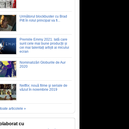
Următorul blockbuster cu Brad
Pitt în rolul principal va fi...
Premiile Emmy 2021. Iată care
sunt cele mai bune producții și
cei mai talentați artiști ai micului
ecran
Nominalizări Globurile de Aur
2020
Netflix: nouă filme şi seriale de
văzut în noiembrie 2019
toate articolele »
olaborat cu