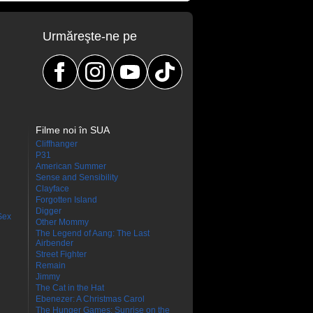
Urmăreşte-ne pe
Filme noi în SUA
Cliffhanger
P31
American Summer
Sense and Sensibility
Clayface
Forgotten Island
Digger
Sex
Other Mommy
The Legend of Aang: The Last
Airbender
Street Fighter
Remain
Jimmy
The Cat in the Hat
Ebenezer: A Christmas Carol
The Hunger Games: Sunrise on the