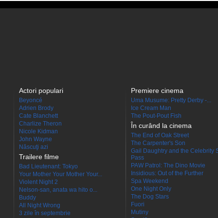
Actori populari
Premiere cinema
Beyoncé
Uma Musume: Pretty Derby -...
Adrien Brody
Ice Cream Man
Cate Blanchett
The Pout-Pout Fish
Charlize Theron
În curând la cinema
Nicole Kidman
The End of Oak Street
John Wayne
The Carpenter's Son
Născuţi azi
Gail Daughtry and the Celebrity 
Trailere filme
Pass
PAW Patrol: The Dino Movie
Bad Lieutenant: Tokyo
Insidious: Out of the Further
Your Mother Your Mother Your...
Spa Weekend
Violent Night 2
One Night Only
Nelson-san, anata wa hito o...
The Dog Stars
Buddy
Fuori
All Night Wrong
Mutiny
3 zile în septembrie