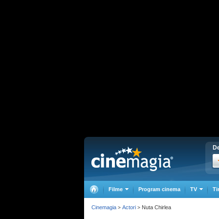
De
Filme
Program cinema
TV
Ti
Cinemagia
Actori
Nuta Chirlea
>
>