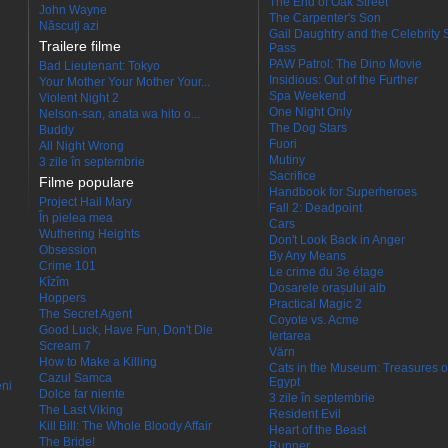
The End of Oak Street
John Wayne
The Carpenter's Son
Născuţi azi
Gail Daughtry and the Celebrity 
Trailere filme
Pass
PAW Patrol: The Dino Movie
Bad Lieutenant: Tokyo
Insidious: Out of the Further
Your Mother Your Mother Your...
Spa Weekend
Violent Night 2
One Night Only
Nelson-san, anata wa hito o...
The Dog Stars
Buddy
Fuori
All Night Wrong
Mutiny
3 zile în septembrie
Sacrifice
Filme populare
Handbook for Superheroes
Project Hail Mary
Fall 2: Deadpoint
În pielea mea
Cars
Wuthering Heights
Don't Look Back in Anger
Obsession
By Any Means
Crime 101
Le crime du 3e étage
Kîzîm
Dosarele orașului alb
Hoppers
Practical Magic 2
The Secret Agent
Coyote vs. Acme
Good Luck, Have Fun, Don't Die
Iertarea
Scream 7
Värn
How to Make a Killing
Cats in the Museum: Treasures o
Cazul Samca
Egypt
eni
Dolce far niente
3 zile în septembrie
The Last Viking
Resident Evil
Kill Bill: The Whole Bloody Affair
Heart of the Beast
The Bride!
Runner