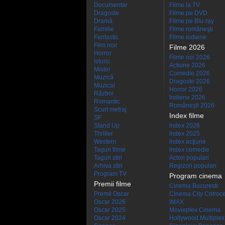
Documentar
Filme la TV
Dragoste
Filme pe DVD
Dramă
Filme pe Blu-ray
Familie
Filme româneşti
Fantastic
Filme indiene
Film noir
Filme 2026
Horror
Filme noi 2026
Istoric
Actiune 2026
Mister
Comedie 2026
Muzică
Dragoste 2026
Muzical
Horror 2026
Război
Indiene 2026
Romantic
Româneşti 2026
Scurt metraj
Index filme
SF
Stand Up
Index 2026
Thriller
Index 2025
Western
Index acţiune
Taguri filme
Index comedie
Taguri stiri
Actori populari
Arhiva stiri
Regizori populari
Program TV
Program cinema
Premii filme
Cinema Bucuresti
Premii Oscar
Cinema City Cotroc
Oscar 2026
IMAX
Oscar 2025
Movieplex Cinema
Oscar 2024
Hollywood Multiplex