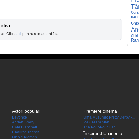
Tă
Const
Bala
Ghib
irlea
An
cat. Click
aici
pentru a te autentifica.
Chiri
Ra
Actori populari
Premiere cinema
Beyoncé
Uma Musume: Pretty Derby -...
Adrien Brody
Ice Cream Man
Cate Blanchett
The Pout-Pout Fish
Charlize Theron
În curând la cinema
Nicole Kidman