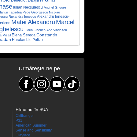
Benedict Dabija
nase
Iulian Necsulescu
Anghel Grigore
antin Tapirdea
Pepe Georgescu
Nicolae
nescu
Ruxandra Ionescu
Alexandru Ionescu-
Matei Alexandru
Marcel
ericon
ghelescu
Florin Gheuca
Ana Vladescu
Elena Sereda
Constantin
ta Misail
madan
Haralambie Polizu
Urmăreşte-ne pe
Filme noi în SUA
Cliffhanger
P31
American Summer
Sense and Sensibility
Clayface