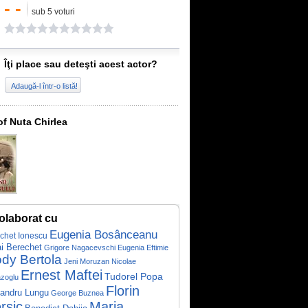
- -
sub 5 voturi
Îţi place sau deteşti acest actor?
Adaugă-l într-o listă!
of Nuta Chirlea
olaborat cu
Eugenia Bosânceanu
chet Ionescu
i Berechet
Grigore Nagacevschi
Eugenia Eftimie
ody Bertola
Jeni Moruzan
Nicolae
Ernest Maftei
Tudorel Popa
zoglu
Florin
andru Lungu
George Buznea
rsic
Maria