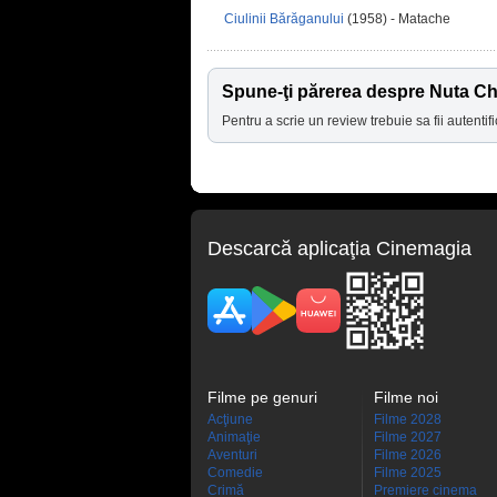
Ciulinii Bărăganului
(1958) - Matache
Spune-ţi părerea despre Nuta Ch
Pentru a scrie un review trebuie sa fii autentifi
Descarcă aplicaţia Cinemagia
Filme pe genuri
Filme noi
Acţiune
Filme 2028
Animaţie
Filme 2027
Aventuri
Filme 2026
Comedie
Filme 2025
Crimă
Premiere cinema