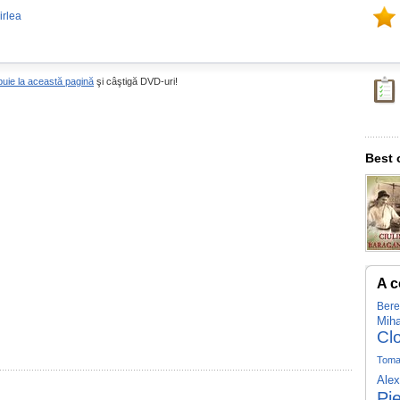
irlea
buie la această pagină
şi câştigă DVD-uri!
Best 
A c
Bere
Miha
Cl
Toma
Alex
Pie