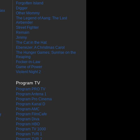
Forgotten Island
Digger
Sex
Other Mommy
The Legend of Aang: The Last
Airbender
Street Fighter
Remain
Jimmy
The Cat in the Hat
Ebenezer: A Christmas Carol
The Hunger Games: Sunrise on the
Reaping
Focker-in-Law
Game of Power
Violent Night 2
Program TV
Program PRO TV
Program Antena 1
Program Pro Cinema
Program Kanal D
Program AMC
Program FilmCafe
f
Program Diva
Program HBO
Program TV 1000
Program TVR 1
Program TVR 2