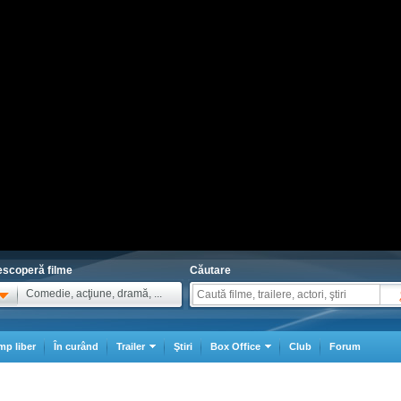
scoperă filme
Căutare
Comedie, acţiune, dramă, ...
mp liber
În curând
Trailer
Ştiri
Box Office
Club
Forum