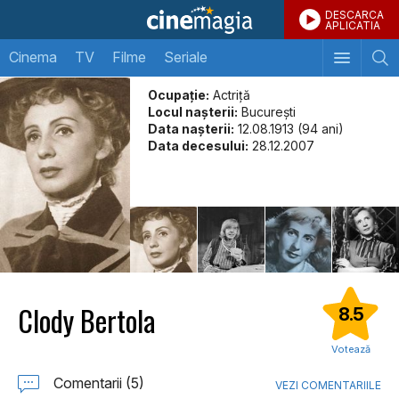
DESCARCA
APLICATIA
Cinema
TV
Filme
Seriale
Ocupație:
Actriţă
Locul naşterii:
Bucureşti
Data naşterii:
12.08.1913 (94 ani)
Data decesului:
28.12.2007
Clody Bertola
8.5
Votează
Comentarii (5)
VEZI COMENTARIILE