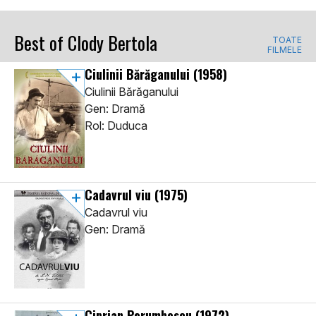
Best of Clody Bertola
TOATE
FILMELE
Ciulinii Bărăganului
(1958)
Ciulinii Bărăganului
Gen: Dramă
Rol: Duduca
Cadavrul viu
(1975)
Cadavrul viu
Gen: Dramă
Ciprian Porumbescu
(1972)