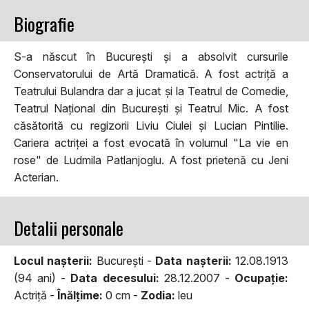
Biografie
S-a născut în București și a absolvit cursurile
Conservatorului de Artă Dramatică. A fost actriță a
Teatrului Bulandra dar a jucat și la Teatrul de Comedie,
Teatrul Național din București și Teatrul Mic. A fost
căsătorită cu regizorii Liviu Ciulei și Lucian Pintilie.
Cariera actriței a fost evocată în volumul "La vie en
rose" de Ludmila Patlanjoglu. A fost prietenă cu Jeni
Acterian.
Detalii personale
Locul naşterii:
Bucureşti -
Data naşterii:
12.08.1913
(94 ani) -
Data decesului:
28.12.2007 -
Ocupaţie:
Actriţă -
Înălţime:
0 cm -
Zodia:
leu