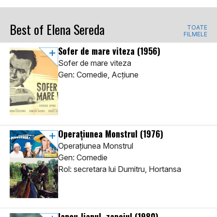
Best of Elena Sereda
TOATE
FILMELE
Sofer de mare viteza
(1956)
Sofer de mare viteza
Gen: Comedie, Acţiune
Operațiunea Monstrul
(1976)
Operațiunea Monstrul
Gen: Comedie
Rol: secretara lui Dumitru, Hortansa
Iancu Jianul, zapciul
(1980)