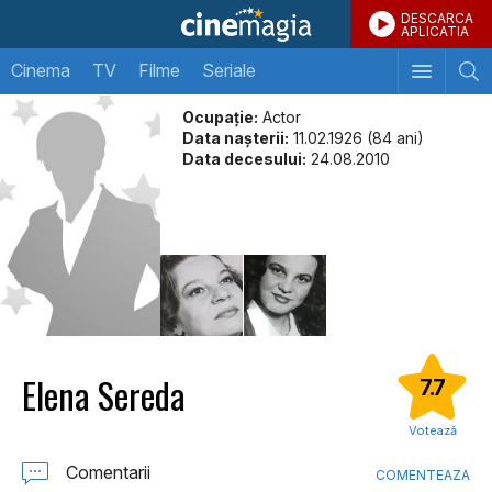
DESCARCA
APLICATIA
Cinema
TV
Filme
Seriale
Ocupație:
Actor
Data naşterii:
11.02.1926 (84 ani)
Data decesului:
24.08.2010
Elena Sereda
7.7
Votează
Comentarii
COMENTEAZA