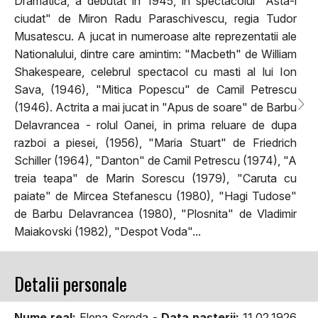
Dramatica, a debutat in 1945, in spectacolul "Asta-i
ciudat" de Miron Radu Paraschivescu, regia Tudor
Musatescu. A jucat in numeroase alte reprezentatii ale
Nationalului, dintre care amintim: "Macbeth" de William
Shakespeare, celebrul spectacol cu masti al lui Ion
Sava, (1946), "Mitica Popescu" de Camil Petrescu
(1946). Actrita a mai jucat in "Apus de soare" de Barbu
Delavrancea - rolul Oanei, in prima reluare de dupa
razboi a piesei, (1956), "Maria Stuart" de Friedrich
Schiller (1964), "Danton" de Camil Petrescu (1974), "A
treia teapa" de Marin Sorescu (1979), "Caruta cu
paiate" de Mircea Stefanescu (1980), "Hagi Tudose"
de Barbu Delavrancea (1980), "Plosnita" de Vladimir
Maiakovski (1982), "Despot Voda"...
Detalii personale
Nume real:
Elena Sereda -
Data naşterii:
11.02.1926