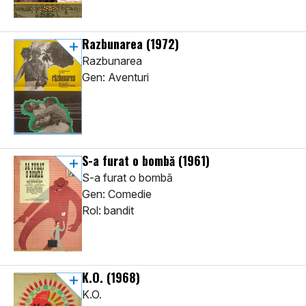
Razbunarea
(1972)
Razbunarea
Gen: Aventuri
S-a furat o bombă
(1961)
S-a furat o bombă
Gen: Comedie
Rol: bandit
K.O.
(1968)
K.O.