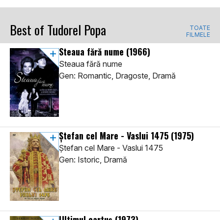
Best of Tudorel Popa
TOATE
FILMELE
Steaua fără nume
(1966)
Steaua fără nume
Gen: Romantic, Dragoste, Dramă
Ștefan cel Mare - Vaslui 1475
(1975)
Ștefan cel Mare - Vaslui 1475
Gen: Istoric, Dramă
Ultimul cartuș
(1973)