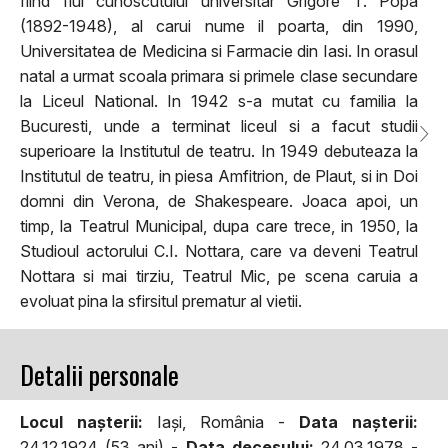
fiind fiul cunoscutului universitar Grigore T. Popa
(1892-1948), al carui nume il poarta, din 1990,
Universitatea de Medicina si Farmacie din Iasi. In orasul
natal a urmat scoala primara si primele clase secundare
la Liceul National. In 1942 s-a mutat cu familia la
Bucuresti, unde a terminat liceul si a facut studii
superioare la Institutul de teatru. In 1949 debuteaza la
Institutul de teatru, in piesa Amfitrion, de Plaut, si in Doi
domni din Verona, de Shakespeare. Joaca apoi, un
timp, la Teatrul Municipal, dupa care trece, in 1950, la
Studioul actorului C.I. Nottara, care va deveni Teatrul
Nottara si mai tirziu, Teatrul Mic, pe scena caruia a
evoluat pina la sfirsitul prematur al vietii.
Detalii personale
Locul naşterii:
Iași, România -
Data naşterii:
24.12.1924 (53 ani) -
Data decesului:
24.03.1978 -