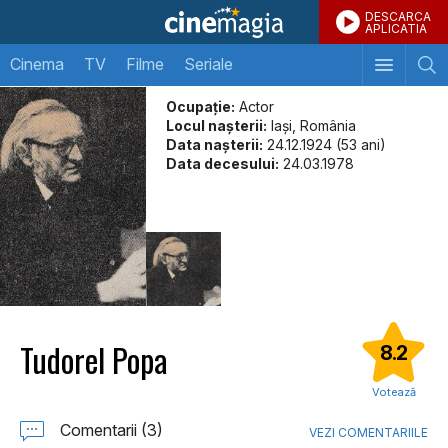
DESCARCA
APLICATIA
Cinema
TV
Filme
Seriale
Ocupație:
Actor
Locul naşterii:
Iași, România
Data naşterii:
24.12.1924 (53 ani)
Data decesului:
24.03.1978
Tudorel Popa
8.2
Votează
Comentarii (3)
VEZI COMENTARIILE