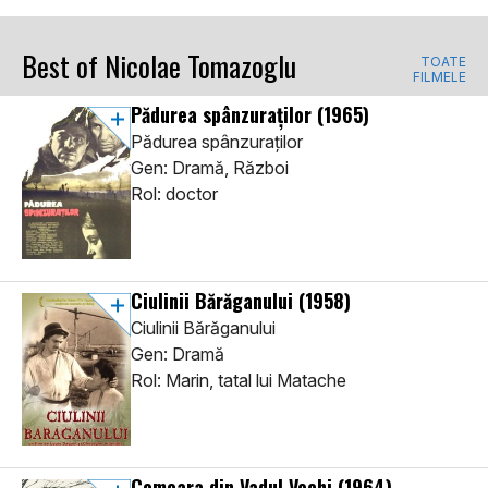
Best of Nicolae Tomazoglu
TOATE
FILMELE
Pădurea spânzuraților
(1965)
Pădurea spânzuraților
Gen: Dramă, Război
Rol: doctor
Ciulinii Bărăganului
(1958)
Ciulinii Bărăganului
Gen: Dramă
Rol: Marin, tatal lui Matache
Comoara din Vadul Vechi
(1964)