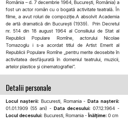
România – d. 7 decembrie 1964, București, România) a
fost un actor român cu o bogată activitate teatrală. În
filme, a avut roluri de compoziție.A absolvit Academia
de artă dramatică din București (1939). Prin Decretul
nr. 514 din 18 august 1964 al Consiliului de Stat al
Republicii Populare Romîne, actorului Nicolae
Tomazoglu i s-a acordat titlul de Artist Emerit al
Republicii Populare Romîne „pentru merite deosebite în
activitatea desfășurată în domeniul teatrului, muzicii,
artelor plastice și cinematografiei”.
Detalii personale
Locul naşterii:
Bucuresti, Romania -
Data naşterii:
01.01.1909 (55 ani) -
Data decesului:
07.12.1964 -
Locul decesului:
Bucuresti, Romania -
Înălţime:
0 cm