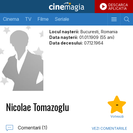
DESCARCA
APLICATIA
Cinema
TV
Filme
Seriale
Locul naşterii:
Bucuresti, Romania
Data naşterii:
01.01.1909 (55 ani)
Data decesului:
07.12.1964
Nicolae Tomazoglu
-
Votează
Comentarii (1)
VEZI COMENTARIILE