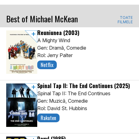
Best of Michael McKean
TOATE
FILMELE
Reuniunea
(2003)
A Mighty Wind
Gen: Dramă, Comedie
Rol: Jerry Palter
Netflix
Spinal Tap II: The End Continues
(2025)
Spinal Tap II: The End Continues
Gen: Muzică, Comedie
Rol: David St. Hubbins
Rakuten
Daryl
(1985)