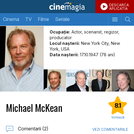
DESCARCA
APLICATIA
Cinema
TV
Filme
Seriale
Ocupație:
Actor, scenarist, regizor,
producator
Locul naşterii:
New York City, New
York, USA
Data naşterii:
17.10.1947 (78 ani)
Michael McKean
8.1
Votează
Comentarii (2)
VEZI COMENTARIILE