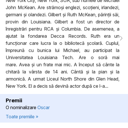
New York City, New York, SUA, sub numele de Michael
John McKean. Are strămoși englezi, scoțieni, irlandezi,
germani și olandezi. Gilbert și Ruth McKean, părinții săi,
provin din Louisiana. Gilbert a fost un director de
înregistrări pentru RCA și Columbia. De asemenea, a
ajutat la fondarea Decca Records. Ruth era un
funcționar care lucra la o bibliotecă școlară. Cuplul,
împreună cu bunica lui Michael, au participat la
Universitatea Louisiana Tech. Are o soră mai
mare. Avea și un frate mai mic. A început să cânte la
chitară la vârsta de 14 ani. Cântă și la pian și la
armonică. A urmat Liceul North Shore din Glen Head,
New York. El a decis să devină actor după ce l-a...
Premii
O nominalizare
Oscar
Toate premiile »