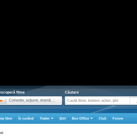
scoperă filme
Căutare
Comedie, acţiune, dramă, ...
mp liber
În curând
Trailer
Ştiri
Box Office
Club
Forum
lii