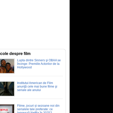
icole despre film
Lupta dintre Sinners şi OBAA se
încinge: Premiile Actorilor de la
Hollywood
Institutul American de Film
anunţă cele mai bune filme şi
seriale ale anului
Filme, jocuri și sezoane noi din
serialele tale preferate: ce
lansează Netflix în 2025?