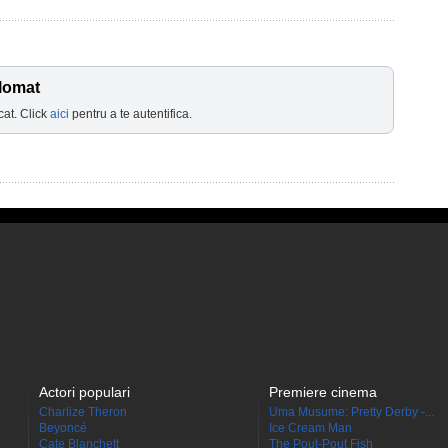
lomat
cat. Click
aici
pentru a te autentifica.
Actori populari
Premiere cinema
Charlize Theron
Uma Musume: Pretty Derby -...
Beyoncé
Ice Cream Man
Cate Blanchett
The Pout-Pout Fish