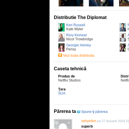
Distributie The Diplomat
Keri Russell
Kate Wyler
Rory Kinnear
Nicol Trowbridge
Georgie Henley
Pensy
Vezi toata distributia
Caseta tehnică
Produs de
Distr
Netflix Studios
Netfl
Țara
SUA
Părerea ta
Spune-ţi părerea
sebyelton
pe 27 Ianuarie 2024 2
superb