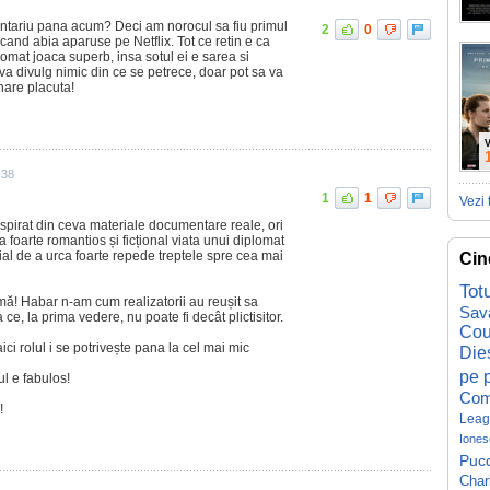
entariu pana acum? Deci am norocul sa fiu primul
2
0
 cand abia aparuse pe Netflix. Tot ce retin e ca
omat joaca superb, insa sotul ei e sarea si
 va divulg nimic din ce se petrece, doar pot sa va
onare placuta!
V
:38
1
1
Vezi 
nspirat din ceva materiale documentare reale, ori
a foarte romantios și ficțional viata unui diplomat
ial de a urca foarte repede treptele spre cea mai
Cin
Tot
imă! Habar n-am cum realizatorii au reușit sa
Sav
 ce, la prima vedere, nu poate fi decât plictisitor.
Cou
ici rolul i se potrivește pana la cel mai mic
Die
pe p
l e fabulos!
Com
!
Leag
Iones
Pucc
Char