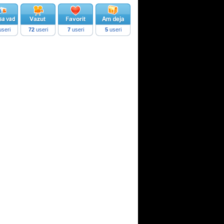
seri
72
useri
7
useri
5
useri