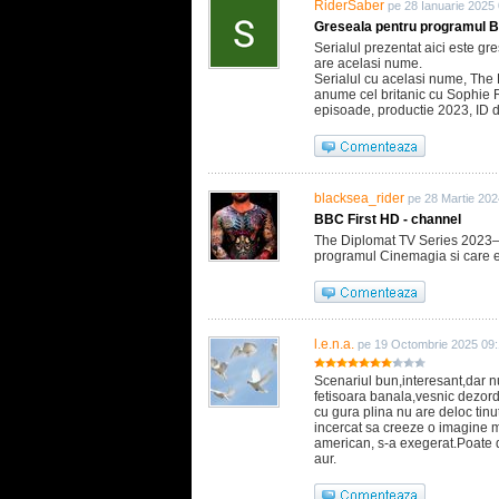
RiderSaber
pe 28 Ianuarie 2025
Greseala pentru programul B
Serialul prezentat aici este gr
are acelasi nume.
Serialul cu acelasi nume, The D
anume cel britanic cu Sophie R
episoade, productie 2023, ID
blacksea_rider
pe 28 Martie 202
BBC First HD - channel
The Diplomat TV Series 2023–e
programul Cinemagia si care es
l.e.n.a.
pe 19 Octombrie 2025 09
Scenariul bun,interesant,dar n
fetisoara banala,vesnic dezord
cu gura plina nu are deloc tin
incercat sa creeze o imagine m
american, s-a exegerat.Poate 
aur.