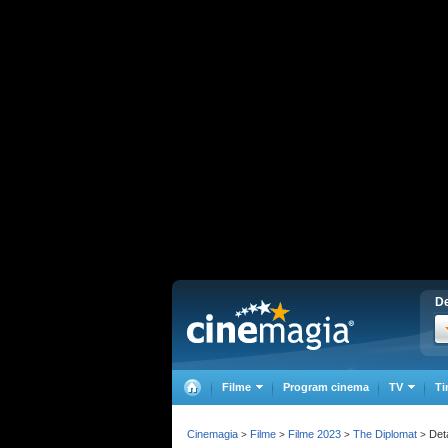
De
Filme
Program cinema
TV
Ti
Cinemagia
Filme
Filme 2023
The Diplomat
Deta
>
>
>
>