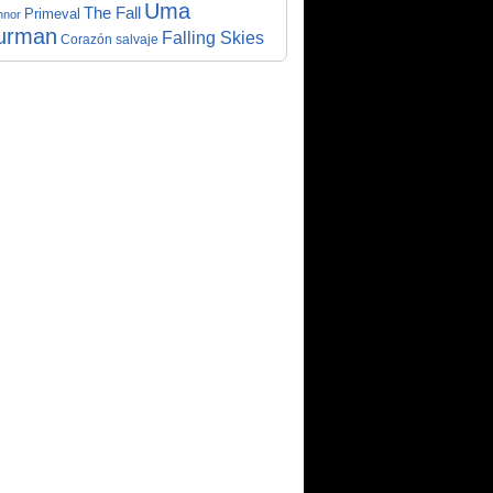
Uma
The Fall
Primeval
nnor
urman
Falling Skies
Corazón salvaje