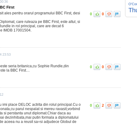
 00:36
O'Co
BC First
Th
esit ales pentru orarul programului BBC First, desi
0
0
iplomat, care ruleaza pe BBC First, este altul, si
undle in rol principal, care are decat 6
 de IMDB 17001504.
4 23:53
ste seria britanica,cu Sophie Rundle,din
0
0
te la BBC First....
:12
u imi place DELOC actrita din rolul principal.Cu o
0
2
onata,cu parul nespalat si mereu ravasit,vorbind
uta si perstanta unut diplomat.Chiar daca au
ai dezinhibata,mai putin formala a diplomatului
de aceea nu a reusit sa=si adjudece Globul de