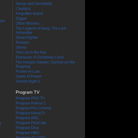
Sense and Sensibility
Clayface
Forgotten Island
Digger
Sex
Other Mommy
The Legend of Aang: The Last
Airbender
Street Fighter
Remain
Jimmy
The Cat in the Hat
Ebenezer: A Christmas Carol
The Hunger Games: Sunrise on the
Reaping
Focker-in-Law
Game of Power
Violent Night 2
Program TV
Program PRO TV
Program Antena 1
Program Pro Cinema
Program Kanal D
Program AMC
Program FilmCafe
f
Program Diva
Program HBO
Program TV 1000