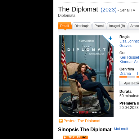
The Diplomat
(2023)
- Serial TV
Diplomata
Detalii
Distribuţie
Premii
Imagini (9)
Artico
Regia
Liza Johns
Graves
Cu
Keri Russel
Kinnear
,
At
Gen film
Dramă
T
Ajustează
Durata
50 minute/
Premiera i
20.04.2023
Postere The Diplomat
Sinopsis The Diplomat
Mai mult