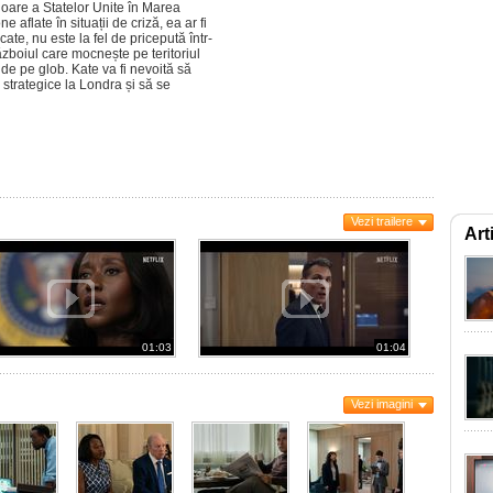
oare a Statelor Unite în Marea
 aflate în situații de criză, ea ar fi
ate, nu este la fel de pricepută într-
zboiul care mocnește pe teritoriul
i de pe glob. Kate va fi nevoită să
 strategice la Londra și să se
Vezi trailere
Art
01:03
01:04
Vezi imagini