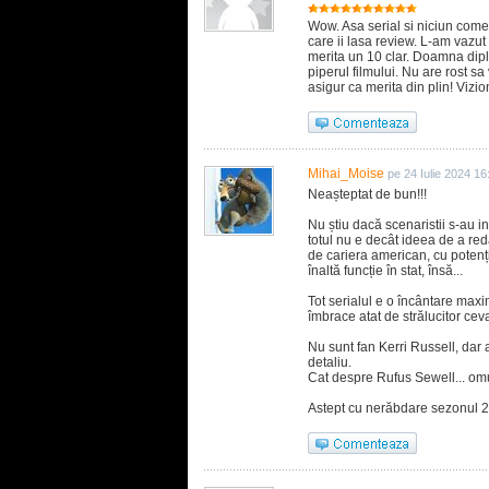
Wow. Asa serial si niciun com
care ii lasa review. L-am vazut
merita un 10 clar. Doamna dipl
piperul filmului. Nu are rost sa
asigur ca merita din plin! Vizi
Mihai_Moise
pe 24 Iulie 2024 16
Neașteptat de bun!!!
Nu știu dacă scenaristii s-au i
totul nu e decât ideea de a red
de cariera american, cu potenț
înaltă funcție în stat, însă...
Tot serialul e o încântare max
îmbrace atat de strălucitor ceva
Nu sunt fan Kerri Russell, dar a
detaliu.
Cat despre Rufus Sewell... omu
Astept cu nerăbdare sezonul 2