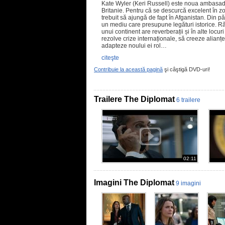
Kate Wyler (Keri Russell) este noua ambasad
Britanie. Pentru că se descurcă excelent în zone
trebuit să ajungă de fapt în Afganistan. Din păc
un mediu care presupune legături istorice. Ră
unui continent are reverberații și în alte locur
rezolve crize internaționale, să creeze alianțe
adapteze noului ei rol…
citeşte
Contribuie la această pagină
şi câştigă DVD-uri!
Trailere The Diplomat
6 trailere
02:11
Imagini The Diplomat
9 imagini