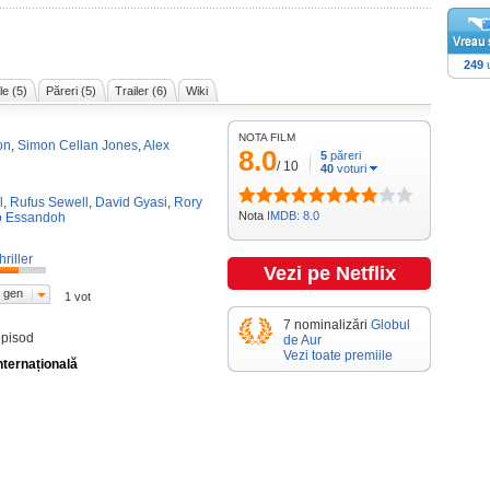
249
u
le (5)
Păreri (5)
Trailer (6)
Wiki
NOTA FILM
on
,
Simon Cellan Jones
,
Alex
8.0
5
păreri
/
10
40
voturi
l
,
Rufus Sewell
,
David Gyasi
,
Rory
Nota
IMDB: 8.0
o Essandoh
hriller
Vezi pe Netflix
 gen
1 vot
7 nominalizări
Globul
episod
de Aur
Vezi toate premiile
nternațională