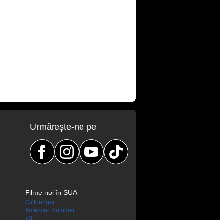
Urmăreşte-ne pe
Filme noi în SUA
Cliffhanger
American Summer
P31