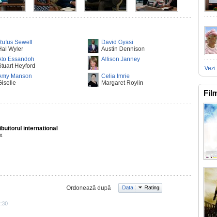
Rufus Sewell
David Gyasi
Hal Wyler
Austin Dennison
Ato Essandoh
Allison Janney
Stuart Heyford
Vezi 
Amy Manson
Celia Imrie
Giselle
Margaret Roylin
Fil
ibuitorul international
ix
Ordonează după
Data
Rating
2:30