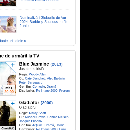
Nominalizări Globurile de Aur
2024. Barbie și Succession, în
frunte
toate articolele »
me de urmărit la TV
Blue Jasmine
(2013)
Jasmine e tristă
Regia:
Woody Allen
Cu:
Cate Blanchett
,
Alec Baldwin
,
Peter Sarsgaard
Gen film:
Comedie
,
Dramă
TVR 1
Distribuitor:
Ro Image 2000
,
Prorom
20:00
Gladiator
(2000)
Gladiatorul
Regia:
Ridley Scott
Cu:
Russell Crowe
,
Connie Nielsen
,
Joaquin Phoenix
Gen film:
Acţiune
,
Dramă
,
Istoric
CineMAX
Distribuitor:
Ro Image 2000
,
Euro