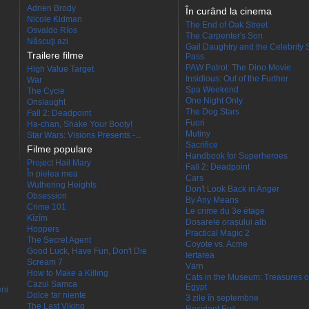
Adrien Brody
În curând la cinema
Nicole Kidman
The End of Oak Street
Osvaldo Ríos
The Carpenter's Son
Născuţi azi
Gail Daughtry and the Celebrity 
Trailere filme
Pass
PAW Patrol: The Dino Movie
High Value Target
Insidious: Out of the Further
War
Spa Weekend
The Cycle
One Night Only
Onslaught
The Dog Stars
Fall 2: Deadpoint
Fuori
Ha-chan, Shake Your Booty!
Mutiny
Star Wars: Visions Presents -...
Sacrifice
Filme populare
Handbook for Superheroes
Project Hail Mary
Fall 2: Deadpoint
În pielea mea
Cars
Wuthering Heights
Don't Look Back in Anger
Obsession
By Any Means
Crime 101
Le crime du 3e étage
Kîzîm
Dosarele orașului alb
Hoppers
Practical Magic 2
The Secret Agent
Coyote vs. Acme
Good Luck, Have Fun, Don't Die
Iertarea
Scream 7
Värn
How to Make a Killing
Cats in the Museum: Treasures o
Cazul Samca
Egypt
eni
Dolce far niente
3 zile în septembrie
The Last Viking