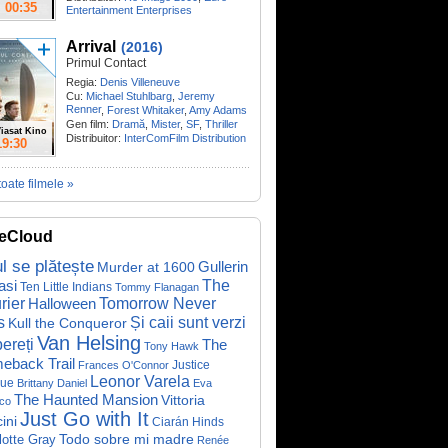
00:35
Entertainment Enterprises
Arrival
(2016)
Primul Contact
Regia:
Denis Villeneuve
Cu:
Michael Stuhlbarg
,
Jeremy
Renner
,
Forest Whitaker
,
Amy Adams
Gen film:
Dramă
,
Mister
,
SF
,
Thriller
iasat Kino
Distribuitor:
InterComFilm Distribution
19:30
toate filmele »
eCloud
ul se plătește
Gullerin
Murder at 1600
asi
The
Ten Little Indians
Tommy Flanagan
rier
Halloween
Tomorrow Never
Și caii sunt verzi
s
Kull the Conqueror
Van Helsing
ereți
The
Tony Hawk
eback Trail
Justice
Frances O'Connor
Leonor Varela
ue
Brittany Daniel
Eva
The Haunted Mansion
Vittoria
co
Just Go with It
ini
Ciarán Hinds
Todo sobre mi madre
lotte Gray
Renée