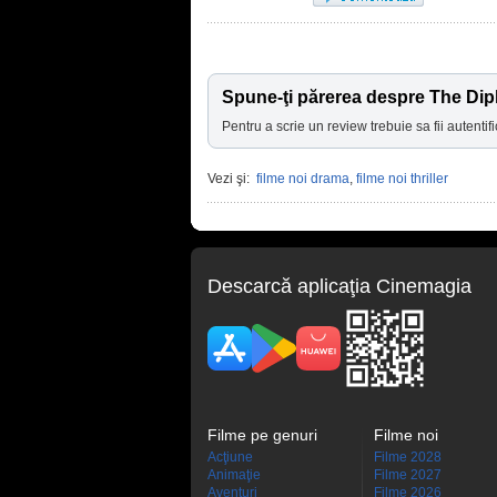
Spune-ţi părerea despre The Dip
Pentru a scrie un review trebuie sa fii autentifi
Vezi şi:
filme noi drama
,
filme noi thriller
Descarcă aplicaţia Cinemagia
Filme pe genuri
Filme noi
Acţiune
Filme 2028
Animaţie
Filme 2027
Aventuri
Filme 2026