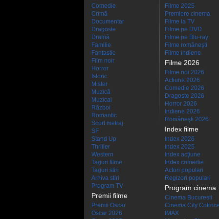
Comedie
Filme 2025
Crimă
Premiere cinema
Documentar
Filme la TV
Dragoste
Filme pe DVD
Dramă
Filme pe Blu-ray
Familie
Filme româneşti
Fantastic
Filme indiene
Film noir
Filme 2026
Horror
Filme noi 2026
Istoric
Actiune 2026
Mister
Comedie 2026
Muzică
Dragoste 2026
Muzical
Horror 2026
Război
Indiene 2026
Romantic
Româneşti 2026
Scurt metraj
Index filme
SF
Stand Up
Index 2026
Thriller
Index 2025
Western
Index acţiune
Taguri filme
Index comedie
Taguri stiri
Actori populari
Arhiva stiri
Regizori populari
Program TV
Program cinema
Premii filme
Cinema Bucuresti
Premii Oscar
Cinema City Cotroc
Oscar 2026
IMAX