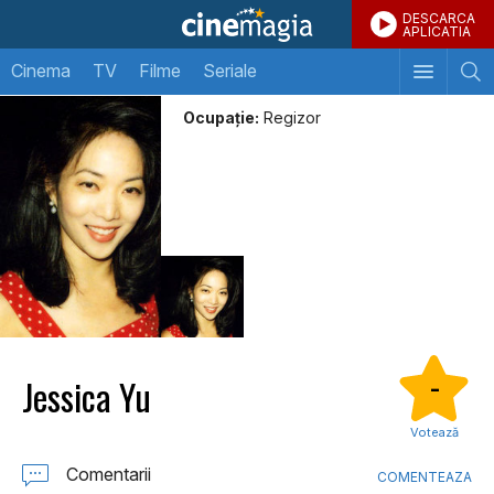
DESCARCA
APLICATIA
Cinema
TV
Filme
Seriale
Ocupație:
Regizor
Jessica Yu
-
Votează
Comentarii
COMENTEAZA