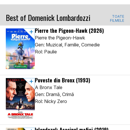
Best of Domenick Lombardozzi
TOATE
FILMELE
Pierre the Pigeon-Hawk
(2026)
Pierre the Pigeon-Hawk
Gen: Muzical, Familie, Comedie
Rol: Paulie
Poveste din Bronx
(1993)
A Bronx Tale
Gen: Dramă, Crimă
Rol: Nicky Zero
Irlandezul: Asasinul mafiei
(2019)