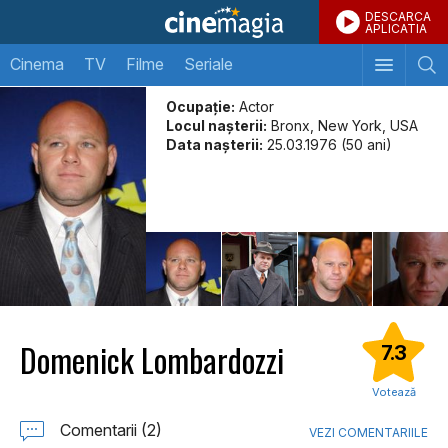
DESCARCA
APLICATIA
Cinema
TV
Filme
Seriale
Ocupație:
Actor
Locul naşterii:
Bronx, New York, USA
Data naşterii:
25.03.1976 (50 ani)
Domenick Lombardozzi
7.3
Votează
Comentarii (2)
VEZI COMENTARIILE