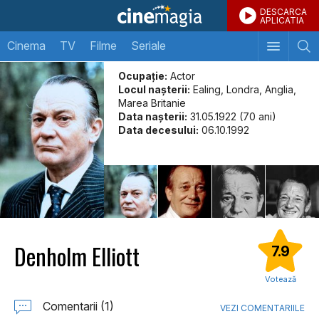
DESCARCA
APLICATIA
Cinema
TV
Filme
Seriale
Ocupație:
Actor
Locul naşterii:
Ealing, Londra, Anglia,
Marea Britanie
Data naşterii:
31.05.1922 (70 ani)
Data decesului:
06.10.1992
Denholm Elliott
7.9
Votează
Comentarii (1)
VEZI COMENTARIILE