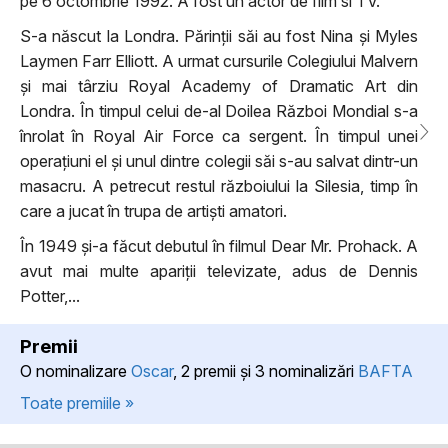
pe 6 octombrie 1992. A fost un actor de film si TV.
S-a născut la Londra. Părinții săi au fost Nina și Myles
Laymen Farr Elliott. A urmat cursurile Colegiului Malvern
și mai târziu Royal Academy of Dramatic Art din
Londra. În timpul celui de-al Doilea Război Mondial s-a
înrolat în Royal Air Force ca sergent. În timpul unei
operațiuni el și unul dintre colegii săi s-au salvat dintr-un
masacru. A petrecut restul războiului la Silesia, timp în
care a jucat în trupa de artiști amatori.
În 1949 și-a făcut debutul în filmul Dear Mr. Prohack. A
avut mai multe apariții televizate, adus de Dennis
Potter,...
Premii
O nominalizare
Oscar
, 2 premii şi 3 nominalizări
BAFTA
Toate premiile »