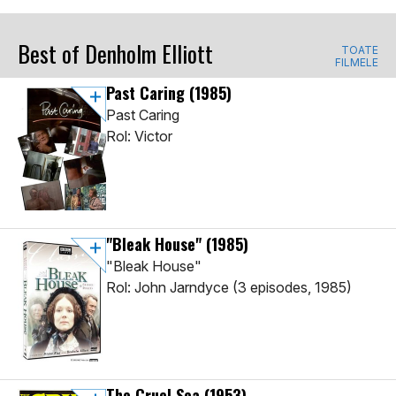
Best of Denholm Elliott
TOATE
FILMELE
Past Caring
(1985)
Past Caring
Rol: Victor
"Bleak House"
(1985)
"Bleak House"
Rol: John Jarndyce (3 episodes, 1985)
The Cruel Sea
(1953)