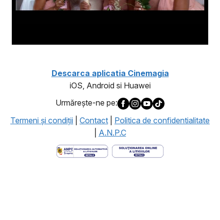
Descarca aplicatia Cinemagia
iOS, Android si Huawei
Urmăreşte-ne pe:
Termeni şi condiţii
|
Contact
|
Politica de confidentialitate
|
A.N.P.C