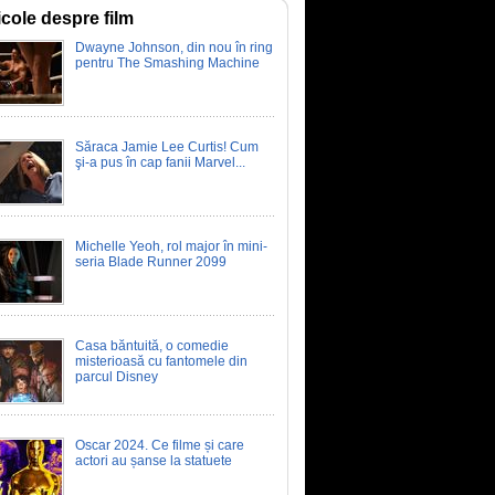
icole despre film
Moana
Vaiana
Dwayne Johnson, din nou în ring
pentru The Smashing Machine
00:58
Săraca Jamie Lee Curtis! Cum
şi-a pus în cap fanii Marvel...
Michelle Yeoh, rol major în mini-
seria Blade Runner 2099
Casa băntuită, o comedie
misterioasă cu fantomele din
parcul Disney
Oscar 2024. Ce filme și care
actori au șanse la statuete