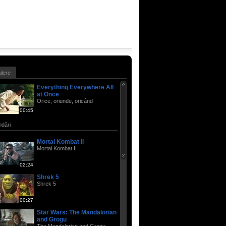
ailere
Everything Everywhere All
at Once
Orice, oriunde, oricând
00:45
dări
Mortal Kombat II
Mortal Kombat II
02:24
Shrek 5
Shrek 5
00:27
Star Wars: The Mandalorian
and Grogu