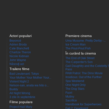
Actori populari
Premiere cinema
Beyoncé
Uma Musume: Pretty Derby -...
Adrien Brody
Ice Cream Man
Cate Blanchett
The Pout-Pout Fish
Charlize Theron
În curând la cinema
Nicole Kidman
The End of Oak Street
John Wayne
The Carpenter's Son
Născuţi azi
Gail Daughtry and the Celebrity 
Trailere filme
Pass
PAW Patrol: The Dino Movie
Bad Lieutenant: Tokyo
Insidious: Out of the Further
Your Mother Your Mother Your...
Spa Weekend
Violent Night 2
One Night Only
Nelson-san, anata wa hito o...
The Dog Stars
Buddy
Fuori
All Night Wrong
Mutiny
3 zile în septembrie
Sacrifice
Filme populare
Handbook for Superheroes
Project Hail Mary
Fall 2: Deadpoint