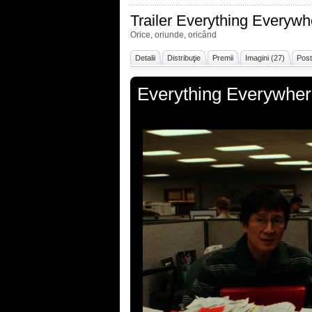
Trailer
Everything Everywhe
Orice, oriunde, oricând
Detalii
Distribuţie
Premii
Imagini (27)
Post
Everything Everywher