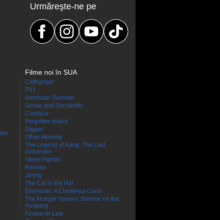
Urmăreşte-ne pe
Filme noi în SUA
Cliffhanger
P31
American Summer
Sense and Sensibility
Clayface
Forgotten Island
Digger
Sex
Other Mommy
The Legend of Aang: The Last
Airbender
Street Fighter
Remain
Jimmy
The Cat in the Hat
Ebenezer: A Christmas Carol
The Hunger Games: Sunrise on the
Reaping
Focker-in-Law