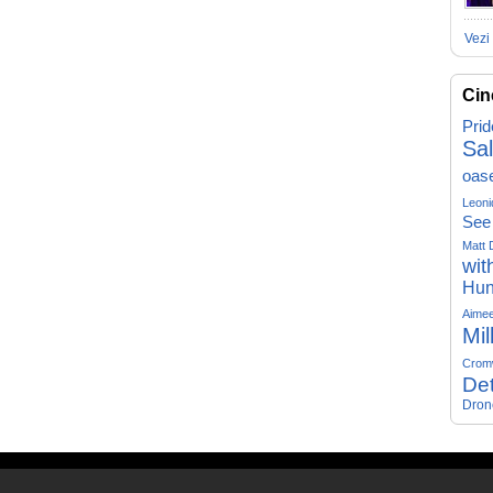
Vezi 
Cin
Prid
Sa
oas
Leoni
See
Matt 
wit
Hun
Aime
Mil
Crom
Det
Dron