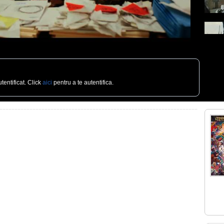
tentificat. Click
aici
pentru a te autentifica.