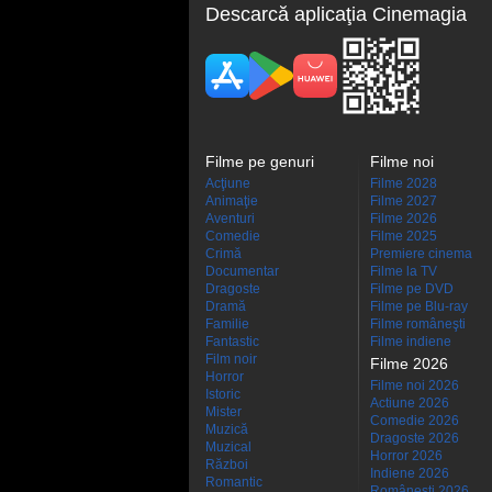
Descarcă aplicaţia Cinemagia
Filme pe genuri
Filme noi
Acţiune
Filme 2028
Animaţie
Filme 2027
Aventuri
Filme 2026
Comedie
Filme 2025
Crimă
Premiere cinema
Documentar
Filme la TV
Dragoste
Filme pe DVD
Dramă
Filme pe Blu-ray
Familie
Filme româneşti
Fantastic
Filme indiene
Film noir
Filme 2026
Horror
Filme noi 2026
Istoric
Actiune 2026
Mister
Comedie 2026
Muzică
Dragoste 2026
Muzical
Horror 2026
Război
Indiene 2026
Romantic
Româneşti 2026