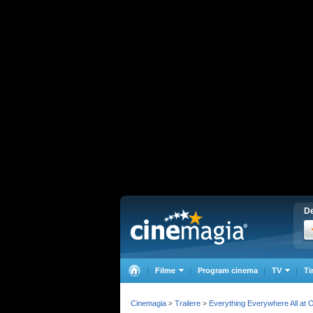
De
Filme
Program cinema
TV
Ti
Cinemagia
Trailere
Everything Everywhere All at 
>
>