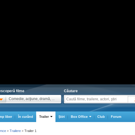
scoperă filme
Căutare
Comedie, acţiune, dramă, ...
mp liber
În curând
Trailer
Ştiri
Box Office
Club
Forum
Once
Trailere
Trailer 1
>
>