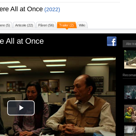
re All at Once
(2022)
ere (5)
Articole (22)
Păreri (56)
Trailer (2)
Wiki
e All at Once
Alte tr
Recoman