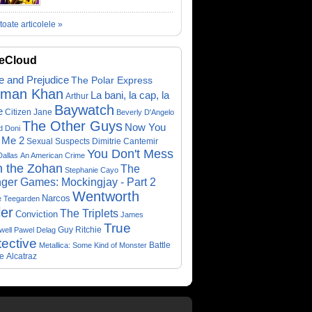
toate articolele »
eCloud
e and Prejudice
The Polar Express
lman Khan
La bani, la cap, la
Arthur
Baywatch
e
Citizen Jane
Beverly D'Angelo
The Other Guys
Now You
d Doni
 Me 2
Sexual Suspects
Dimitrie Cantemir
You Don't Mess
Dallas
An American Crime
h the Zohan
The
Stephanie Cayo
ger Games: Mockingjay - Part 2
Wentworth
Narcos
e Teegarden
ler
The Triplets
Conviction
James
True
Guy Ritchie
well
Pawel Delag
ective
Metallica: Some Kind of Monster
Battle
e
Alcatraz