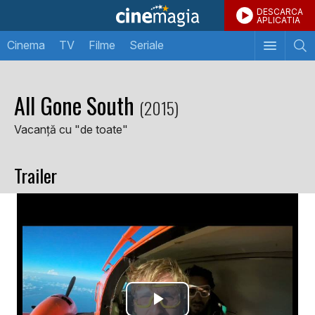
DESCARCA
APLICATIA
Cinema
TV
Filme
Seriale
All Gone South
(2015)
Vacanță cu "de toate"
Trailer