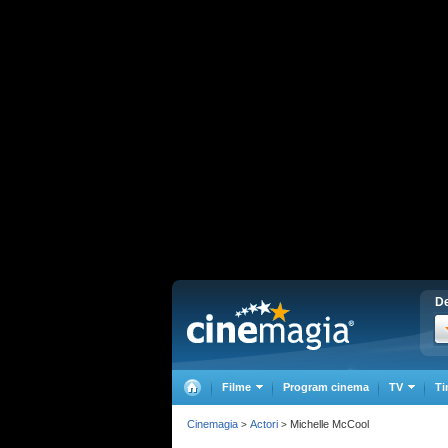
De
Filme
Program cinema
TV
Ti
Cinemagia
Actori
Michelle McCool
>
>