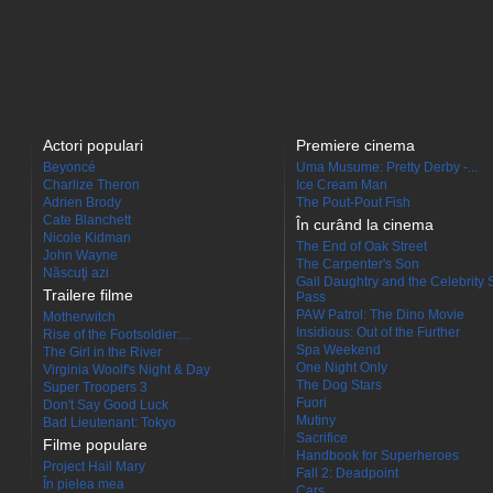
Actori populari
Premiere cinema
Beyoncé
Uma Musume: Pretty Derby -...
Charlize Theron
Ice Cream Man
Adrien Brody
The Pout-Pout Fish
Cate Blanchett
În curând la cinema
Nicole Kidman
The End of Oak Street
John Wayne
The Carpenter's Son
Născuţi azi
Gail Daughtry and the Celebrity 
Trailere filme
Pass
PAW Patrol: The Dino Movie
Motherwitch
Insidious: Out of the Further
Rise of the Footsoldier:...
Spa Weekend
The Girl in the River
One Night Only
Virginia Woolf's Night & Day
The Dog Stars
Super Troopers 3
Fuori
Don't Say Good Luck
Mutiny
Bad Lieutenant: Tokyo
Sacrifice
Filme populare
Handbook for Superheroes
Project Hail Mary
Fall 2: Deadpoint
În pielea mea
Cars