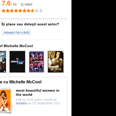
7.6
/
10
11
voturi
Îţi place sau deteşti acest actor?
Adaugă-l într-o listă!
of Michelle McCool
te cu Michelle McCool
most beautiful women in
the world
listă cu 1156 actori, creată de
Vorador
pe 23 Septembrie 2011