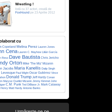
Wrestling !
listă cu 37 actori, creată de
FoxHound
pe 23 Aprilie 2012
olaborat cu
Melina Perez
m Copeland
Lauren Jones
hn Cena
Lauren C. Mayhew
Lilián García
Dave Bautista
Chris Jericho
n Reso
ndy Orton
Mike 'The Miz' Mizanin
Maria Kanellis
nn Jacobs
Dalip Singh
l Levesque
Oscar Gutiérrez
Paul Wight
Vince
Donald Trump
Jeff Hardy
ahon
Conan
en
Maryse Ouellet Mizanin
Jimmy Kimmel
John
C.M. Punk
igan
Ted DiBiase Jr.
Mark Calaway
 Henry
Matt Hardy
Antonio Banks
Urmăreşte-ne pe