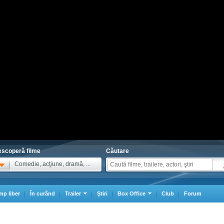
scoperă filme
Căutare
Comedie, acţiune, dramă, ...
mp liber
În curând
Trailer
Ştiri
Box Office
Club
Forum