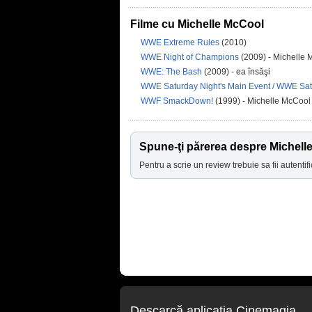
Filme cu Michelle McCool
WWE Extreme Rules
(2010)
WWE Night of Champions
(2009) - Michelle
WWE: The Bash
(2009) - ea însăşi
WWE Saturday Night's Main Event / WWE Sat
WWF SmackDown!
(1999) - Michelle McCool
Spune-ţi părerea despre Michell
Pentru a scrie un review trebuie sa fii autentifi
Descarcă aplicaţia Cinemagia