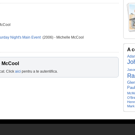
 McCool
urday Night's Main Event
(2006) - Michelle McCool
A c
Ada
Jo
e McCool
Jaso
cat. Click
aici
pentru a te autentifica.
Ra
Gle
Pau
McM
O'Bri
Henn
Mark