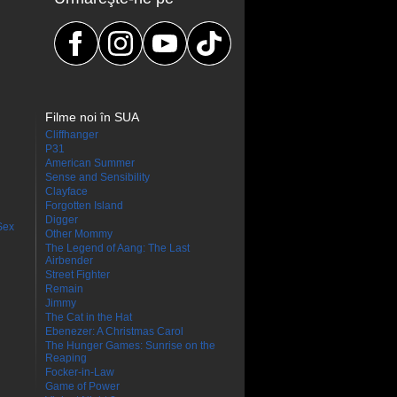
Filme noi în SUA
Cliffhanger
P31
American Summer
Sense and Sensibility
Clayface
Forgotten Island
Digger
Sex
Other Mommy
The Legend of Aang: The Last
Airbender
Street Fighter
Remain
Jimmy
The Cat in the Hat
Ebenezer: A Christmas Carol
The Hunger Games: Sunrise on the
Reaping
Focker-in-Law
Game of Power