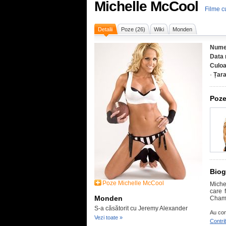
Michelle McCool
Filme c
Detalii
Poze (26)
Wiki
Monden
Nume
Data 
Culoa
·
Țar
Poze
Biog
Poze Michelle McCool
Miche
care 
Monden
Champ
S-a căsătorit cu Jeremy Alexander
Au con
Vezi toate »
Contri