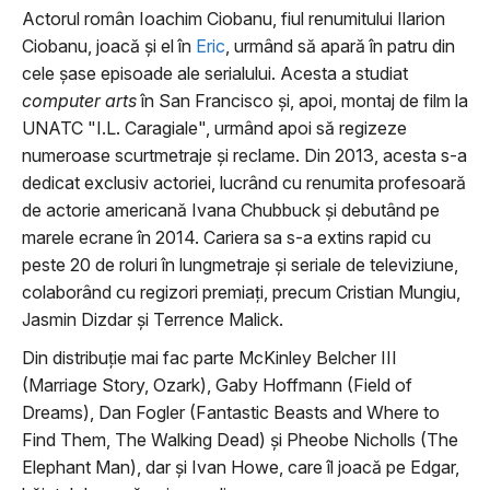
Actorul român Ioachim Ciobanu, fiul renumitului Ilarion
Ciobanu, joacă și el în
Eric
, urmând să apară în patru din
cele șase episoade ale serialului. Acesta a studiat
computer arts
în San Francisco și, apoi, montaj de film la
UNATC "I.L. Caragiale", urmând apoi să regizeze
numeroase scurtmetraje și reclame. Din 2013, acesta s-a
dedicat exclusiv actoriei, lucrând cu renumita profesoară
de actorie americană Ivana Chubbuck și debutând pe
marele ecrane în 2014. Cariera sa s-a extins rapid cu
peste 20 de roluri în lungmetraje și seriale de televiziune,
colaborând cu regizori premiați, precum Cristian Mungiu,
Jasmin Dizdar și Terrence Malick.
Din distribuție mai fac parte McKinley Belcher III
(Marriage Story, Ozark), Gaby Hoffmann (Field of
Dreams), Dan Fogler (Fantastic Beasts and Where to
Find Them, The Walking Dead) și Pheobe Nicholls (The
Elephant Man), dar și Ivan Howe, care îl joacă pe Edgar,