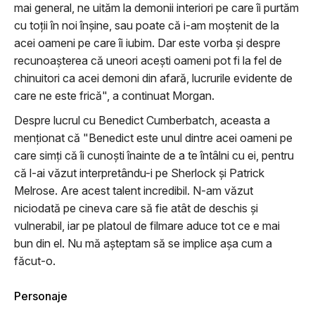
mai general, ne uităm la demonii interiori pe care îi purtăm
cu toții în noi înșine, sau poate că i-am moștenit de la
acei oameni pe care îi iubim. Dar este vorba și despre
recunoașterea că uneori acești oameni pot fi la fel de
chinuitori ca acei demoni din afară, lucrurile evidente de
care ne este frică", a continuat Morgan.
Despre lucrul cu Benedict Cumberbatch, aceasta a
menționat că "Benedict este unul dintre acei oameni pe
care simți că îi cunoști înainte de a te întâlni cu ei, pentru
că l-ai văzut interpretându-i pe Sherlock și Patrick
Melrose. Are acest talent incredibil. N-am văzut
niciodată pe cineva care să fie atât de deschis și
vulnerabil, iar pe platoul de filmare aduce tot ce e mai
bun din el. Nu mă așteptam să se implice așa cum a
făcut-o.
Personaje