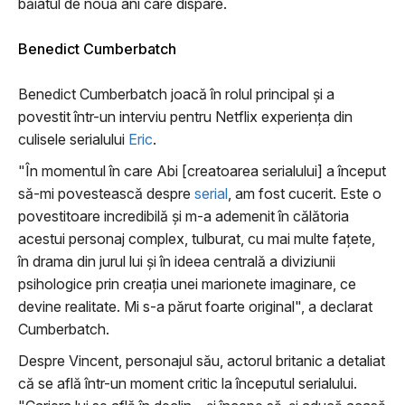
băiatul de nouă ani care dispare.
Benedict Cumberbatch
Benedict Cumberbatch joacă în rolul principal și a
povestit într-un interviu pentru Netflix experiența din
culisele serialului
Eric
.
"În momentul în care Abi [creatoarea serialului] a început
să-mi povestească despre
serial
, am fost cucerit. Este o
povestitoare incredibilă și m-a ademenit în călătoria
acestui personaj complex, tulburat, cu mai multe fațete,
în drama din jurul lui și în ideea centrală a diviziunii
psihologice prin creația unei marionete imaginare, ce
devine realitate. Mi s-a părut foarte original", a declarat
Cumberbatch.
Despre Vincent, personajul său, actorul britanic a detaliat
că se află într-un moment critic la începutul serialului.