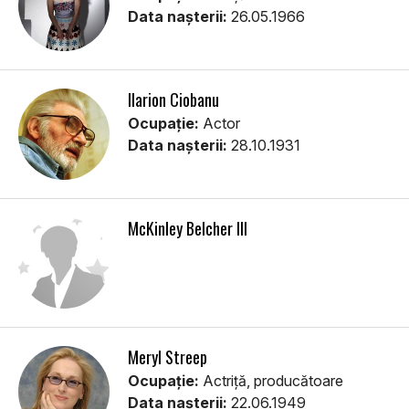
Data nașterii:
26.05.1966
Ilarion Ciobanu
Ocupație:
Actor
Data nașterii:
28.10.1931
McKinley Belcher III
Meryl Streep
Ocupație:
Actriță, producătoare
Data nașterii:
22.06.1949