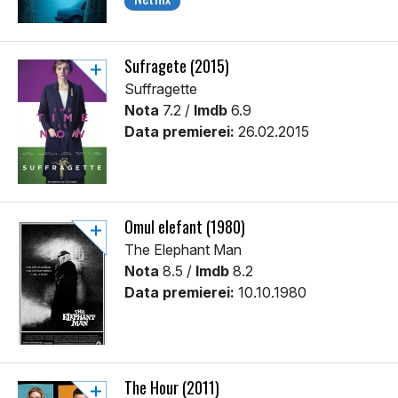
Sufragete (2015)
Suffragette
Nota
7.2 /
Imdb
6.9
Data premierei:
26.02.2015
Omul elefant (1980)
The Elephant Man
Nota
8.5 /
Imdb
8.2
Data premierei:
10.10.1980
The Hour (2011)