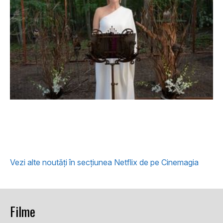
Julianne Moore este o șefă seducătoare în
comedia neagră Sirens/Sirene, doar pe
Netflix
Vezi alte noutăți în secțiunea Netflix de pe Cinemagia
Filme