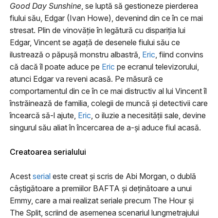
Good Day Sunshine
, se luptă să gestioneze pierderea
fiului său, Edgar (Ivan Howe), devenind din ce în ce mai
stresat. Plin de vinovăție în legătură cu dispariția lui
Edgar, Vincent se agață de desenele fiului său ce
ilustrează o păpușă monstru albastră,
Eric
, fiind convins
că dacă îl poate aduce pe
Eric
pe ecranul televizorului,
atunci Edgar va reveni acasă. Pe măsură ce
comportamentul din ce în ce mai distructiv al lui Vincent îl
înstrăinează de familia, colegii de muncă și detectivii care
încearcă să-l ajute,
Eric
, o iluzie a necesității sale, devine
singurul său aliat în încercarea de a-și aduce fiul acasă.
Creatoarea serialului
Acest
serial
este creat și scris de Abi Morgan, o dublă
câștigătoare a premiilor BAFTA și deținătoare a unui
Emmy, care a mai realizat seriale precum The Hour și
The Split, scriind de asemenea scenariul lungmetrajului