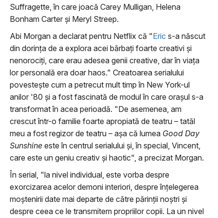
Suffragette, în care joacă Carey Mulligan, Helena
Bonham Carter și Meryl Streep.
Abi Morgan a declarat pentru Netflix că "
Eric
s-a născut
din dorința de a explora acei bărbați foarte creativi și
nenorociți, care erau adesea genii creative, dar în viața
lor personală era doar haos." Creatoarea serialului
povestește cum a petrecut mult timp în New York-ul
anilor '80 și a fost fascinată de modul în care orașul s-a
transformat în acea perioadă. "De asemenea, am
crescut într-o familie foarte apropiată de teatru – tatăl
meu a fost regizor de teatru – așa că lumea
Good Day
Sunshine
este în centrul serialului și, în special, Vincent,
care este un geniu creativ și haotic", a precizat Morgan.
În serial, "la nivel individual, este vorba despre
exorcizarea acelor demoni interiori, despre înțelegerea
moștenirii date mai departe de către părinții noștri și
despre ceea ce le transmitem propriilor copii. La un nivel