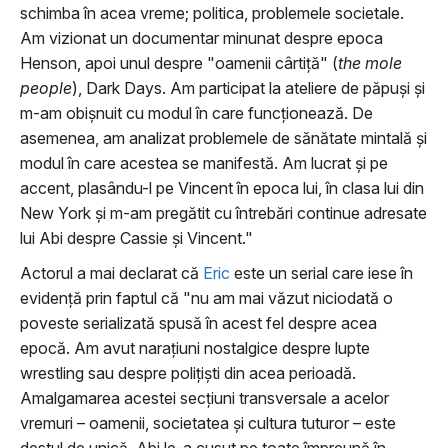
schimba în acea vreme; politica, problemele societale.
Am vizionat un documentar minunat despre epoca
Henson, apoi unul despre "oamenii cârtiță" (
the mole
people
), Dark Days. Am participat la ateliere de păpuși și
m-am obișnuit cu modul în care funcționează. De
asemenea, am analizat problemele de sănătate mintală și
modul în care acestea se manifestă. Am lucrat și pe
accent, plasându-l pe Vincent în epoca lui, în clasa lui din
New York și m-am pregătit cu întrebări continue adresate
lui Abi despre Cassie și Vincent."
Actorul a mai declarat că
Eric
este un serial care iese în
evidență prin faptul că "nu am mai văzut niciodată o
poveste serializată spusă în acest fel despre acea
epocă. Am avut narațiuni nostalgice despre lupte
wrestling sau despre polițiști din acea perioadă.
Amalgamarea acestei secțiuni transversale a acelor
vremuri – oamenii, societatea și cultura tuturor – este