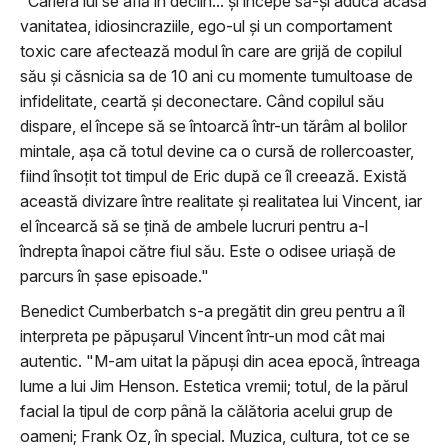
"Cariera lui se află în declin... și începe să-și aducă acasă
vanitatea, idiosincraziile, ego-ul și un comportament
toxic care afectează modul în care are grijă de copilul
său și căsnicia sa de 10 ani cu momente tumultoase de
infidelitate, ceartă și deconectare. Când copilul său
dispare, el începe să se întoarcă într-un tărâm al bolilor
mintale, așa că totul devine ca o cursă de rollercoaster,
fiind însoțit tot timpul de Eric după ce îl creează. Există
această divizare între realitate și realitatea lui Vincent, iar
el încearcă să se țină de ambele lucruri pentru a-l
îndrepta înapoi către fiul său. Este o odisee uriașă de
parcurs în șase episoade."
Benedict Cumberbatch s-a pregătit din greu pentru a îl
interpreta pe păpușarul Vincent într-un mod cât mai
autentic. "M-am uitat la păpuși din acea epocă, întreaga
lume a lui Jim Henson. Estetica vremii; totul, de la părul
facial la tipul de corp până la călătoria acelui grup de
oameni; Frank Oz, în special. Muzica, cultura, tot ce se