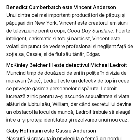
Benedict Cumberbatch este Vincent Anderson
Unul dintre cei mai importanți producători de păpuși și
păpușari din New York, Vincent este creatorul emisiunii
de televiziune pentru copii,
Good Day Sunshine
. Foarte
inteligent, carismatic și totuși narcisist, Vincent este
volatil din punct de vedere profesional și neglijent față de
soția sa, Cassie, și de fiul său tânăr, Edgar.
McKinley Belcher III este detectivul Michael Ledroit
Muncind timp de douăzeci de ani în poliție în divizia de
moravuri (Vice), Ledroit este un detectiv de top în ceea
ce privește găsirea persoanelor dispărute. Ledroit
lucrează zilnic pentru a-și ascunde sexualitatea și viața
alături de iubitul său, William, dar când secretul lui devine
un obstacol la locul de muncă, Ledroit trebuie să aleagă
între a-și proteja identitatea și rezolvarea unui nou caz.
Gaby Hoffmann este Cassie Anderson
Născută și crescută în privilegii la o fermă din nordul