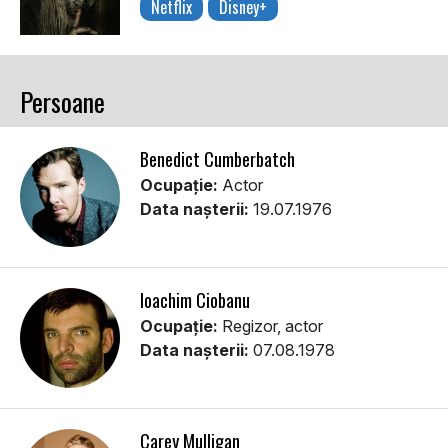
Netflix
Disney+
Persoane
Benedict Cumberbatch
Ocupație:
Actor
Data nașterii:
19.07.1976
Ioachim Ciobanu
Ocupație:
Regizor, actor
Data nașterii:
07.08.1978
Carey Mulligan