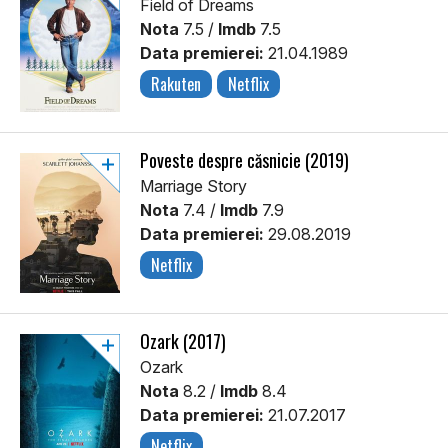
Field of Dreams
Nota
7.5 /
Imdb
7.5
Data premierei:
21.04.1989
Rakuten
Netflix
Poveste despre căsnicie (2019)
Marriage Story
Nota
7.4 /
Imdb
7.9
Data premierei:
29.08.2019
Netflix
Ozark (2017)
Ozark
Nota
8.2 /
Imdb
8.4
Data premierei:
21.07.2017
Netflix