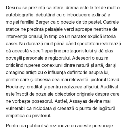
Deși nu se prezintă ca atare, drama este la fel de mult o
autobiografie, debutând cu o introducere extinsă a
moșiei familiei Berger ca o poezie de tip pastel. Cadrele
statice ne prezintă peisajele verzi aproape neatinse de
intervenția omului, în timp ce un narator explică istoria
casei. Nu durează mult până când spectatorii realizează
că această voce îi aparține protagonistului și dă glas
poveștii personale a regizorului. Adeseori o auzim
criticând ruperea conexiunii dintre natură și artă, dar și
omagiind artiști cu o influență definitorie asupra lui,
printre care și obsesia cea mai relevantă: pictorul David
Hockney, creditat și pentru realizarea afișului. Auditivul
este însoțit de poze ale obiectelor originale despre care
ne vorbește posesorul. Astfel, Assayas devine mai
vulnerabil ca niciodată și creează o punte de legătură
empatică cu privitorul.
Pentru ca publicul să rezoneze cu aceste personaje