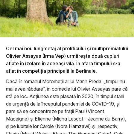
Cel mai nou lungmetaj al prolificului și multipremiatului
Olivier Assayas (Irma Vep) urmărește două cupluri
aflate în izolare în aceeași vilă. În afara timpului s-a
aflat în competiția principală la Berlinale.
Dacă în romanul Moromeții al lui Marin Preda, „timpul nu
mai avea răbdare”, în comedia lui Olivier Assayas pare că
stă pe loc. Acțiunea este plasată în 2020, în timpul stării
de urgență de la începutul pandemiei de COVID-19, și
pare să se concentreze pe frații Paul (Vincent
Macaigne) și Etienne (Micha Lescot – Jeanne du Barry),
și pe iubitele lor Carole (Nora Hamzawi) și, respectiv,
Flavia (Maud Wyler – Blue is The Warmest Color). Cele