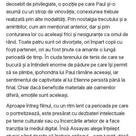
deosebit de privilegiate, o poziție pe care Paul și-o
asumă cu un strop de vinovăție, conexiunea trebuie
realizată prin alte modalități. Prin nostalgia trecutului și a
amintirilor, cum am menționat anterior, dar și prin
conturarea lor cu aceleași frici și nesiguranțe ca omul de
rând. Toate patru sunt ori divorțate, ori împart copii cu
foști parteneri, ori au fost ținute ca amante o lungă
perioadă de timp. În ciuda terenului de tenis de care se
bucură și a întinderii enorme de pădure pe care își permit
să se plimbe, ipohondria lui Paul rămâne aceeași, iar
sentimentul de captivitate al lui Etienne persistă până la
final. Chiar dacă beneficiile materiale ale oamenilor
diferă, emoțiile sunt aceleași.
Aproape întreg filmul, cu un ritm lent ca perioada pe care
o portretizează, este presărat cu dezbateri intelectuale
pe teme culturale sau cu încercările artelor de a face
tranziția la mediul digital. Însă Assayas alege înțelept
atunci când decide să încheie epilogul – cam lungit, dacă