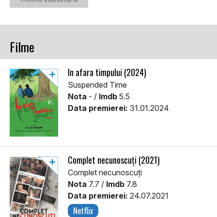
Filme
În afara timpului (2024)
Suspended Time
Nota
- /
Imdb
5.5
Data premierei:
31.01.2024
Complet necunoscuți (2021)
Complet necunoscuți
Nota
7.7 /
Imdb
7.8
Data premierei:
24.07.2021
Netflix