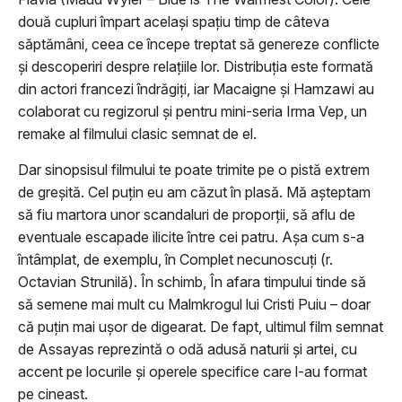
două cupluri împart același spațiu timp de câteva
săptămâni, ceea ce începe treptat să genereze conflicte
și descoperiri despre relațiile lor. Distribuția este formată
din actori francezi îndrăgiți, iar Macaigne și Hamzawi au
colaborat cu regizorul și pentru mini-seria Irma Vep, un
remake al filmului clasic semnat de el.
Dar sinopsisul filmului te poate trimite pe o pistă extrem
de greșită. Cel puțin eu am căzut în plasă. Mă așteptam
să fiu martora unor scandaluri de proporții, să aflu de
eventuale escapade ilicite între cei patru. Așa cum s-a
întâmplat, de exemplu, în Complet necunoscuți (r.
Octavian Strunilă). În schimb, În afara timpului tinde să
să semene mai mult cu Malmkrogul lui Cristi Puiu – doar
că puțin mai ușor de digearat. De fapt, ultimul film semnat
de Assayas reprezintă o odă adusă naturii și artei, cu
accent pe locurile și operele specifice care l-au format
pe cineast.