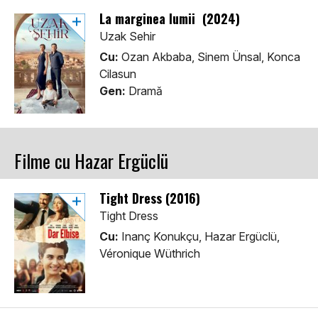
La marginea lumii (2024)
Uzak Sehir
Cu:
Ozan Akbaba, Sinem Ünsal, Konca
Cilasun
Gen:
Dramă
Filme cu Hazar Ergüclü
Tight Dress (2016)
Tight Dress
Cu:
Inanç Konukçu, Hazar Ergüclü,
Véronique Wüthrich