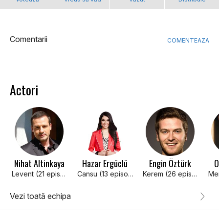
Comentarii
COMENTEAZA
Actori
Nihat Altinkaya
Hazar Ergüclü
Engin Öztürk
O
Levent (21 episodes, 2016)
Cansu (13 episodes, 2016)
Kerem (26 episodes, 2016)
Vezi toată echipa