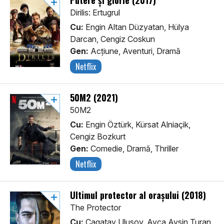
Putere și glorie (2017)
Dirilis: Ertugrul
Cu:
Engin Altan Düzyatan, Hülya
Darcan, Cengiz Coskun
Gen:
Acţiune, Aventuri, Dramă
Netflix
50M2 (2021)
50M2
Cu:
Engin Öztürk, Kürsat Alniaçik,
Cengiz Bozkurt
Gen:
Comedie, Dramă, Thriller
Netflix
Ultimul protector al orașului (2018)
The Protector
Cu:
Çagatay Ulusoy, Ayça Aysin Turan,