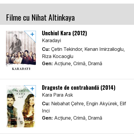
Filme cu Nihat Altinkaya
Unchiul Kara (2012)
Karadayi
Cu:
Çetin Tekindor, Kenan Imirzalioglu,
Riza Kocaoglu
Gen:
Acţiune, Crimă, Dramă
Dragoste de contrabandă (2014)
Kara Para Ask
Cu:
Nebahat Çehre, Engin Akyürek, Elif
Inci
Gen:
Acţiune, Crimă, Dramă