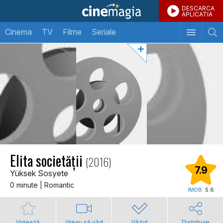
DESCARCA
APLICATIA
Cinema
TV
Filme
Seriale
Elita societății
(2016)
7.9
Yüksek Sosyete
0 minute | Romantic
IMDB:
5.6
Votează
Vreau să văd
Văzut
Distribuie