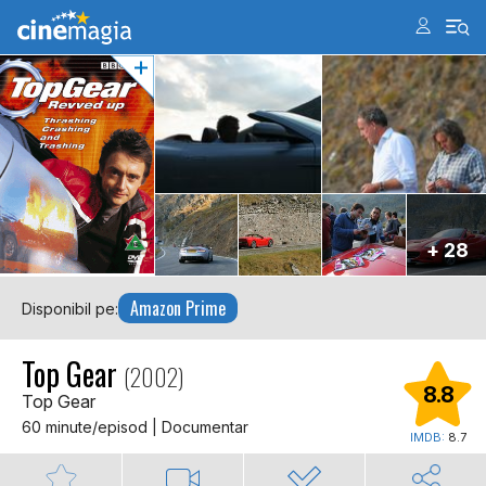
+ 28
Amazon Prime
Disponibil pe:
Top Gear
(2002)
8.8
Top Gear
60 minute/episod | Documentar
IMDB:
8.7