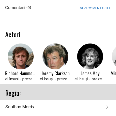
Comentarii
(9)
VEZI COMENTARIILE
Actori
Richard Hammond
Jeremy Clarkson
James May
Mi
el însuşi - prezentator (121 episoade, 2002-2010)
el însuşi - prezentator (121 episodes, 2002-2010)
el însuşi - prezentator (111 episodes, 2003-2010)
Regia:
Southan Morris