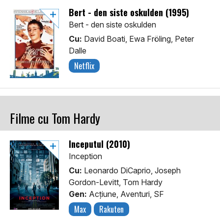
Bert - den siste oskulden (1995)
Bert - den siste oskulden
Cu:
David Boati, Ewa Fröling, Peter
Dalle
Netflix
Filme cu Tom Hardy
Începutul (2010)
Inception
Cu:
Leonardo DiCaprio, Joseph
Gordon-Levitt, Tom Hardy
Gen:
Acţiune, Aventuri, SF
Max
Rakuten