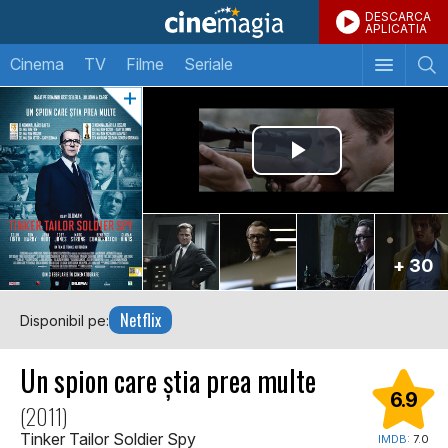
DESCARCA
APLICATIA
Cinema
TV
Filme
Seriale
+ 30
Netflix
Disponibil pe:
Un spion care știa prea multe
6.9
(2011)
Tinker Tailor Soldier Spy
IMDB:
7.0