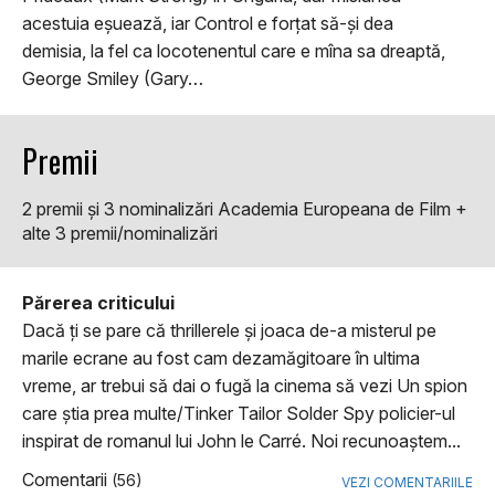
acestuia eșuează, iar Control e forțat să-și dea
demisia, la fel ca locotenentul care e mîna sa dreaptă,
George Smiley (Gary…
Premii
2 premii şi 3 nominalizări Academia Europeana de Film +
alte 3 premii/nominalizări
Părerea criticului
Dacă ţi se pare că thrillerele şi joaca de-a misterul pe
marile ecrane au fost cam dezamăgitoare în ultima
vreme, ar trebui să dai o fugă la cinema să vezi Un spion
care ştia prea multe/Tinker Tailor Solder Spy policier-ul
inspirat de romanul lui John le Carré. Noi recunoaştem...
Comentarii
(56)
VEZI COMENTARIILE