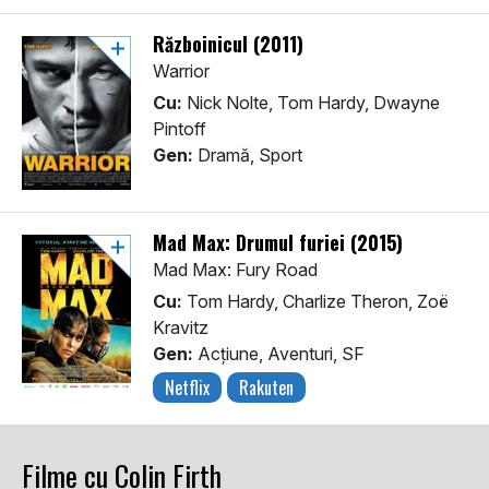
Războinicul (2011)
Warrior
Cu:
Nick Nolte, Tom Hardy, Dwayne
Pintoff
Gen:
Dramă, Sport
Mad Max: Drumul furiei (2015)
Mad Max: Fury Road
Cu:
Tom Hardy, Charlize Theron, Zoë
Kravitz
Gen:
Acţiune, Aventuri, SF
Netflix
Rakuten
Filme cu Colin Firth