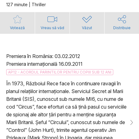
127 minute | Thriller
Votează
Vreau să văd
Văzut
Distribuie
Premiera în România: 03.02.2012
Premiera internațională 16.09.2011
AP12 - ACORDUL PARINTILOR PENTRU COPIII SUB 12 ANI
În 1973, Războiul Rece face în continuare ravagii în
planul relațiilor internaționale. Serviciul Secret al Marii
Britanii (SIS), cunoscut sub numele MI6, cu nume de
cod “Circus”, face eforturi ca să țină pasul cu serviciile
de spionaj ale altor țări pentru a menține siguranța
Marii Britanii. Șeful “Circului”, cunoscut sub numele de
“Control” (John Hurt), trimite agentul operativ Jim
Prideaux (Mark Strong) în Ungaria, dar misiunea