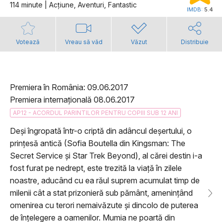
114 minute | Acţiune, Aventuri, Fantastic
IMDB:
5.4
Votează
Vreau să văd
Văzut
Distribuie
Premiera în România: 09.06.2017
Premiera internațională 08.06.2017
AP12 - ACORDUL PARINTILOR PENTRU COPIII SUB 12 ANI
Deși îngropată într-o criptă din adâncul deșertului, o
prințesă antică (Sofia Boutella din Kingsman: The
Secret Service și Star Trek Beyond), al cărei destin i-a
fost furat pe nedrept, este trezită la viață în zilele
noastre, aducând cu ea răul suprem acumulat timp de
milenii cât a stat prizonieră sub pământ, amenințând
omenirea cu terori nemaivăzute și dincolo de puterea
de înțelegere a oamenilor. Mumia ne poartă din