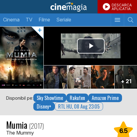
DESCARCA
APLICATIA
Cinema
TV
Filme
Seriale
+ 21
Sky Showtime
Rakuten
Amazon Prime
Disponibil pe:
Disney+
RTL HU, 08 Aug 23:05
Mumia
(2017)
6.5
The Mummy