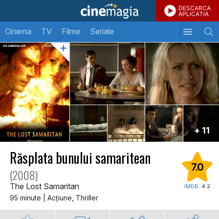
DESCARCA
APLICATIA
Cinema
TV
Filme
Seriale
+ 11
Răsplata bunului samaritean
7.0
(2008)
The Lost Samaritan
IMDB:
4.2
95 minute | Acţiune, Thriller