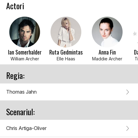
Actori
Ian Somerhalder
Ruta Gedmintas
Anna Fin
D
William Archer
Elle Haas
Maddie Archer
T
Regia:
Thomas Jahn
Scenariul:
Chris Artiga-Oliver