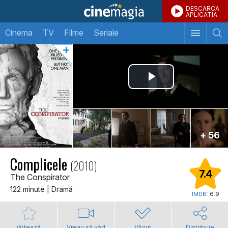
DESCARCA
APLICATIA
Cinema
TV
Filme
Seriale
+ 56
Complicele
(2010)
7.4
The Conspirator
122 minute | Dramă
IMDB:
6.9
Votează
Vreau să văd
Văzut
Distribuie