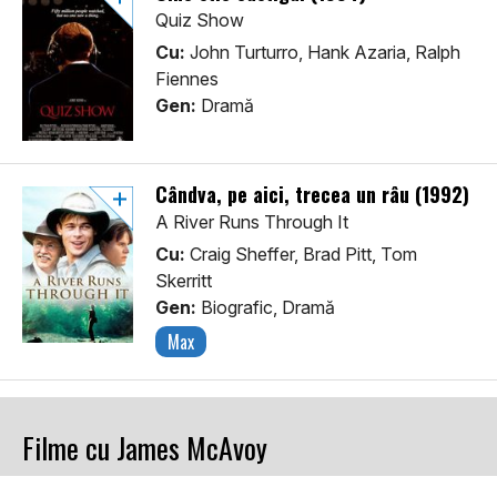
Quiz Show
Cu:
John Turturro, Hank Azaria, Ralph
Fiennes
Gen:
Dramă
Cândva, pe aici, trecea un râu (1992)
A River Runs Through It
Cu:
Craig Sheffer, Brad Pitt, Tom
Skerritt
Gen:
Biografic, Dramă
Max
Filme cu James McAvoy