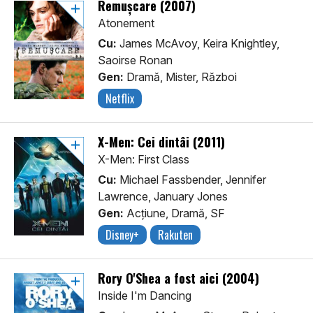
Remușcare (2007)
Atonement
Cu:
James McAvoy, Keira Knightley,
Saoirse Ronan
Gen:
Dramă, Mister, Război
Netflix
X-Men: Cei dintâi (2011)
X-Men: First Class
Cu:
Michael Fassbender, Jennifer
Lawrence, January Jones
Gen:
Acţiune, Dramă, SF
Disney+
Rakuten
Rory O'Shea a fost aici (2004)
Inside I'm Dancing