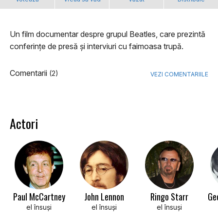
Un film documentar despre grupul Beatles, care prezintă
conferințe de presă și interviuri cu faimoasa trupă.
Comentarii
(2)
VEZI COMENTARIILE
Actori
Paul McCartney
John Lennon
Ringo Starr
Ge
el însuşi
el însuşi
el însuşi