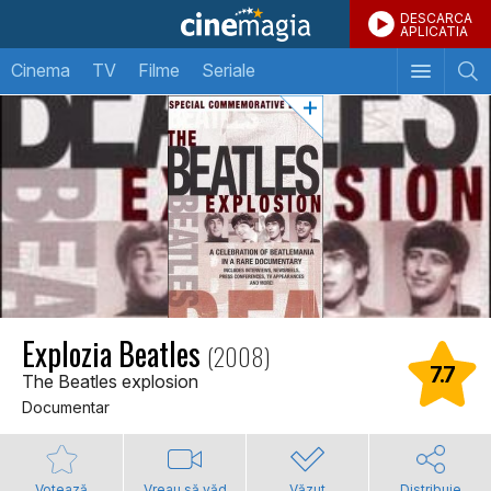
DESCARCA
APLICATIA
Cinema
TV
Filme
Seriale
Explozia Beatles
(2008)
7.7
The Beatles explosion
Documentar
Votează
Vreau să văd
Văzut
Distribuie