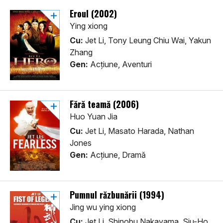
Eroul (2002)
Ying xiong
Cu:
Jet Li, Tony Leung Chiu Wai, Yakun
Zhang
Gen:
Acţiune, Aventuri
Fără teamă (2006)
Huo Yuan Jia
Cu:
Jet Li, Masato Harada, Nathan
Jones
Gen:
Acţiune, Dramă
Pumnul răzbunării (1994)
Jing wu ying xiong
Cu:
Jet Li, Shinobu Nakayama, Siu-Ho