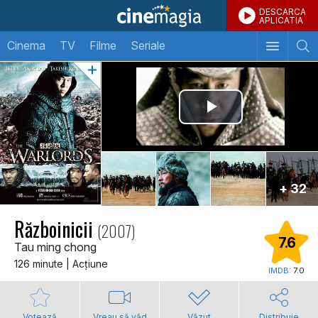
DESCARCA
APLICATIA
Cinema
TV
Filme
Seriale
+ 32
Războinicii
(2007)
7.6
Tau ming chong
126 minute | Acţiune
IMDB:
7.0
Votează
Vreau să văd
Văzut
Distribuie