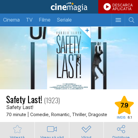
DESCARCA
APLICATIA
Cinema
TV
Filme
Seriale
Safety Last!
(1923)
7.9
Safety Last!
70 minute | Comedie, Romantic, Thriller, Dragoste
IMDB:
8.1
Votează
Vreau să văd
Văzut
Distribuie