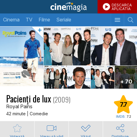
DESCARCA
APLICATIA
Cinema
TV
Filme
Seriale
+ 70
Pacienți de lux
(2009)
7.7
Royal Pains
42 minute | Comedie
IMDB:
7.2
Votează
Vreau să văd
Văzut
Distribuie