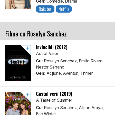
Gen:
Comedie, Dramă
Rakuten
Netflix
Filme cu Roselyn Sanchez
Invincibil (2012)
Act of Valor
Cu:
Roselyn Sanchez, Emilio Rivera,
Nestor Serrano
Gen:
Acţiune, Aventuri, Thriller
Gustul verii (2019)
A Taste of Summer
Cu:
Roselyn Sanchez, Alison Araya,
Eric Winter