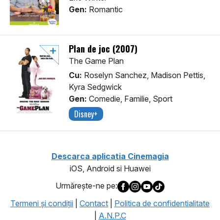
Gen:
Romantic
Plan de joc (2007)
The Game Plan
Cu:
Roselyn Sanchez, Madison Pettis,
Kyra Sedgwick
Gen:
Comedie, Familie, Sport
Disney+
Descarca aplicatia Cinemagia
iOS, Android si Huawei
Urmăreşte-ne pe:
Termeni şi condiţii
|
Contact
|
Politica de confidentialitate
|
A.N.P.C