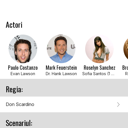
Actori
Paulo Costanzo
Mark Feuerstein
Roselyn Sanchez
Br
Evan Lawson
Dr. Hank Lawson
Sofia Santos (1 episode, 2009)
R
Regia:
Don Scardino
Scenariul: