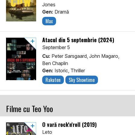
Jones
Gen:
Dramă
Max
Atacul din 5 septembrie (2024)
September 5
Cu:
Peter Sarsgaard, John Magaro,
Ben Chaplin
Gen:
Istoric, Thriller
Rakuten
Sky Showtime
Filme cu Teo Yoo
O vară rock'n'roll (2019)
Leto