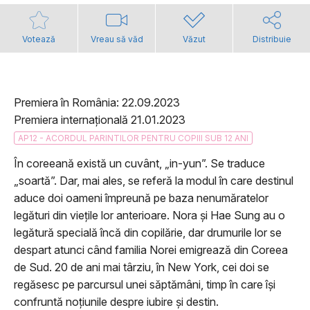
Votează
Vreau să văd
Văzut
Distribuie
Premiera în România: 22.09.2023
Premiera internațională 21.01.2023
AP12 - ACORDUL PARINTILOR PENTRU COPIII SUB 12 ANI
În coreeană există un cuvânt, „in-yun”. Se traduce
„soartă”. Dar, mai ales, se referă la modul în care destinul
aduce doi oameni împreună pe baza nenumăratelor
legături din viețile lor anterioare. Nora și Hae Sung au o
legătură specială încă din copilărie, dar drumurile lor se
despart atunci când familia Norei emigrează din Coreea
de Sud. 20 de ani mai târziu, în New York, cei doi se
regăsesc pe parcursul unei săptămâni, timp în care își
confruntă noțiunile despre iubire și destin.