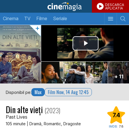
DESCARCA
APLICATIA
Cinema
TV
Filme
Seriale
+ 11
Max
Film Now, 14 Aug 12:45
Disponibil pe:
Din alte vieți
(2023)
7.4
Past Lives
105 minute | Dramă, Romantic, Dragoste
IMDB:
7.8