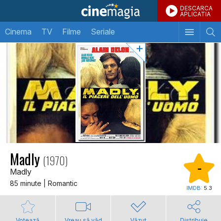
DESCARCA
APLICATIA
Cinema
TV
Filme
Seriale
Madly
(1970)
-
Madly
85 minute | Romantic
IMDB:
5.3
Votează
Vreau să văd
Văzut
Distribuie