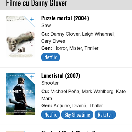
Filme cu Danny Glover
Puzzle mortal (2004)
Saw
Cu:
Danny Glover, Leigh Whannell,
Cary Elwes
Gen:
Horror, Mister, Thriller
Netflix
Lunetistul (2007)
Shooter
Cu:
Michael Peña, Mark Wahlberg, Kate
Mara
Gen:
Acţiune, Dramă, Thriller
Netflix
Sky Showtime
Rakuten