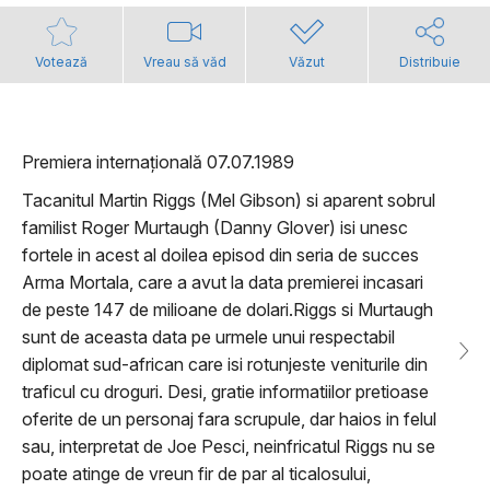
Votează
Vreau să văd
Văzut
Distribuie
Premiera internațională 07.07.1989
Tacanitul Martin Riggs (Mel Gibson) si aparent sobrul
familist Roger Murtaugh (Danny Glover) isi unesc
fortele in acest al doilea episod din seria de succes
Arma Mortala, care a avut la data premierei incasari
de peste 147 de milioane de dolari.Riggs si Murtaugh
sunt de aceasta data pe urmele unui respectabil
diplomat sud-african care isi rotunjeste veniturile din
traficul cu droguri. Desi, gratie informatiilor pretioase
oferite de un personaj fara scrupule, dar haios in felul
sau, interpretat de Joe Pesci, neinfricatul Riggs nu se
poate atinge de vreun fir de par al ticalosului,