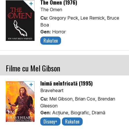
The Omen (1976)
The Omen
Cu:
Gregory Peck, Lee Remick, Bruce
Boa
Gen:
Horror
Rakuten
Filme cu Mel Gibson
Inimă neînfricată (1995)
Braveheart
Cu:
Mel Gibson, Brian Cox, Brendan
Gleeson
Gen:
Acţiune, Biografic, Dramă
Disney+
Rakuten