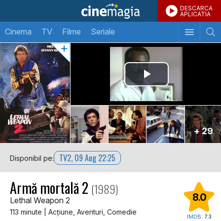
DESCARCA
APLICATIA
Cinema
TV
Filme
Seriale
+ 29
TV2, 09 Aug 22:25
Disponibil pe:
Armă mortală 2
(1989)
8.0
Lethal Weapon 2
113 minute | Acţiune, Aventuri, Comedie
IMDB:
7.3