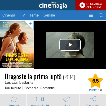
DESCARCA
APLICATIA
Cinema
TV
Filme
Seriale
Dragoste la prima luptă
(2014)
6.5
Les combattants
100 minute | Comedie, Romantic
IMDB:
6.6
Votează
Vreau să văd
Văzut
Distribuie