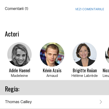
Comentarii
(1)
VEZI COMENTARIILE
Actori
Adèle Haenel
Kévin Azaïs
Brigitte Roüan
Madeleine
Arnaud
Hélène Labrède
Regia:
Thomas Cailley